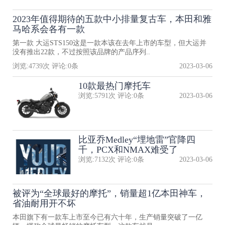
2023年值得期待的五款中小排量复古车，本田和雅
马哈系会各有一款
第一款 大运STS150这是一款本该在去年上市的车型，但大运并
没有推出22款，不过按照该品牌的产品序列..
浏览:
4739
次 评论:
0
条
2023-03-06
10款最热门摩托车
浏览:
5791
次 评论:
0
条
2023-03-06
比亚乔Medley“埋地雷”官降四
千，PCX和NMAX难受了
浏览:
7132
次 评论:
0
条
2023-03-06
被评为“全球最好的摩托”，销量超1亿本田神车，
省油耐用开不坏
本田旗下有一款车上市至今已有六十年，生产销量突破了一亿