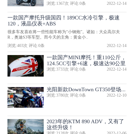
浏览:
1367
次 评论:
0
条
2022-12-14
一款国产摩托升级国四！189CC水冷引擎，极速
120，液晶仪表+ABS
很多车友喜欢将一些性能车称为“小钢炮”。诸如：大众高尔夫
R，奥迪S3等车型。而今天的主角：黄金小..
浏览:
403
次 评论:
0
条
2022-12-14
一款国产MINI摩托！重110公斤，
124.5CC引擎+6速，极速达90公里
浏览:
3733
次 评论:
0
条
2022-12-14
光阳新款DownTown GT350登场...
浏览:
3780
次 评论:
0
条
2022-12-10
2023年的KTM 890 ADV，又有了
这些升级！
浏览:
2128
次 评论:
0
条
2022-12-06