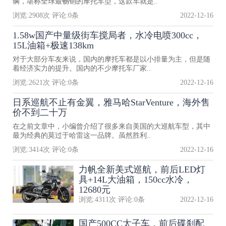
辆，堪称全球最畅销的摩托车型，这款车就是..
浏览:
2908
次 评论:
0
条
2022-12-16
1.58w国产中量级街车搅局者，水冷电喷300cc，
15L油箱+极速138km
对于大部分车友来说，国内的摩托车都是以小排量为主，但是随
着经济实力的提升。国内的不少摩托车厂家..
浏览:
2621
次 评论:
0
条
2022-12-16
日系巡航不止有金翼，雅马哈StarVenture，海外售
价不到二十万
在之前文章中，小编曾介绍了很多来自美国的大巡航车型，其中
最为经典的莫过于哈雷这一品牌。虽然胜利..
浏览:
3414
次 评论:
0
条
2022-12-16
力帆全新美式巡航，前后LED灯
具+14L大油箱，150cc水冷，
12680元
浏览:
4311
次 评论:
0
条
2022-12-16
国产500CC太子车，前后碟刹配