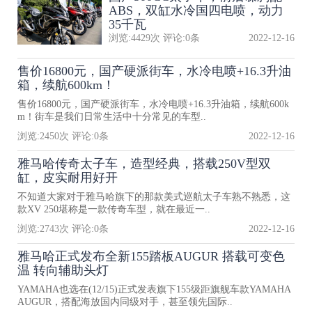
ABS，双缸水冷国四电喷，动力
35千瓦
浏览:
4429
次 评论:
0
条
2022-12-16
售价16800元，国产硬派街车，水冷电喷+16.3升油
箱，续航600km！
售价16800元，国产硬派街车，水冷电喷+16.3升油箱，续航600k
m！街车是我们日常生活中十分常见的车型..
浏览:
2450
次 评论:
0
条
2022-12-16
雅马哈传奇太子车，造型经典，搭载250V型双
缸，皮实耐用好开
不知道大家对于雅马哈旗下的那款美式巡航太子车熟不熟悉，这
款XV 250堪称是一款传奇车型，就在最近一..
浏览:
2743
次 评论:
0
条
2022-12-16
雅马哈正式发布全新155踏板AUGUR 搭载可变色
温 转向辅助头灯
YAMAHA也选在(12/15)正式发表旗下155级距旗舰车款YAMAHA
AUGUR，搭配海放国内同级对手，甚至领先国际..