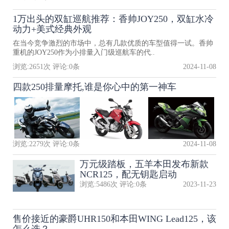
1万出头的双缸巡航推荐：香帅JOY250，双缸水冷
动力+美式经典外观
在当今竞争激烈的市场中，总有几款优质的车型值得一试。香帅
重机的JOY250作为小排量入门级巡航车的代..
浏览:
2651
次 评论:
0
条
2024-11-08
四款250排量摩托,谁是你心中的第一神车
浏览:
2279
次 评论:
0
条
2024-11-08
万元级踏板，五羊本田发布新款
NCR125，配无钥匙启动
浏览:
5486
次 评论:
0
条
2023-11-23
售价接近的豪爵UHR150和本田WING Lead125，该