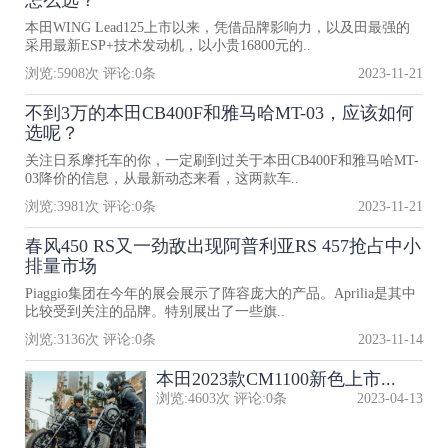
怎么选？
本田WING Lead125上市以来，凭借品牌影响力，以及田最强的
采用最新ESP+技术发动机，以小贵16800元的..
浏览:
5908
次 评论:
0
条
2023-11-21
不到3万的本田CB400F和雅马哈MT-03，应该如何
选呢？
关注日系摩托车的你，一定刷到过关于本田CB400F和雅马哈MT-
03降价的信息，从最新动态来看，这两款车..
浏览:
3981
次 评论:
0
条
2023-11-21
春风450 RS又一劲敌出现阿普利亚RS 457抢占中小
排量市场
Piaggio集团在今年的展会展示了阵容庞大的产品。Aprilia是其中
比较受到关注的品牌。特别展出了一些旗..
浏览:
3136
次 评论:
0
条
2023-11-14
本田2023款CM1100新色上市...
浏览:
4603
次 评论:
0
条
2023-04-13