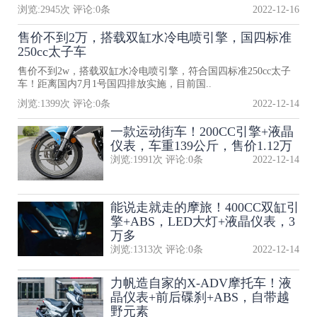
浏览:
2945
次 评论:
0
条
2022-12-16
售价不到2万，搭载双缸水冷电喷引擎，国四标准
250cc太子车
售价不到2w，搭载双缸水冷电喷引擎，符合国四标准250cc太子
车！距离国内7月1号国四排放实施，目前国..
浏览:
1399
次 评论:
0
条
2022-12-14
一款运动街车！200CC引擎+液晶
仪表，车重139公斤，售价1.12万
浏览:
1991
次 评论:
0
条
2022-12-14
能说走就走的摩旅！400CC双缸引
擎+ABS，LED大灯+液晶仪表，3
万多
浏览:
1313
次 评论:
0
条
2022-12-14
力帆造自家的X-ADV摩托车！液
晶仪表+前后碟刹+ABS，自带越
野元素