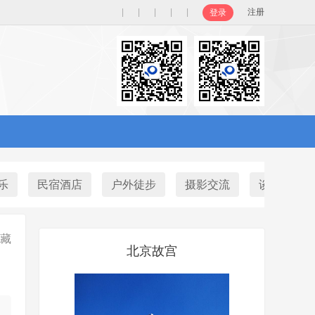
|
|
|
|
|
注册
登录
乐
民宿酒店
户外徒步
摄影交流
谈天说地
藏
北京故宫