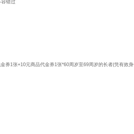
不容错过
金券1张+10元商品代金券1张*60周岁至69周岁的长者(凭有效