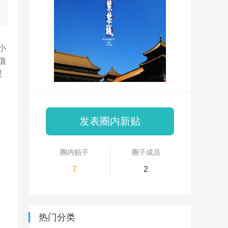
小
值
是
发表圈内新贴
圈内贴子
圈子成员
7
2
热门分类