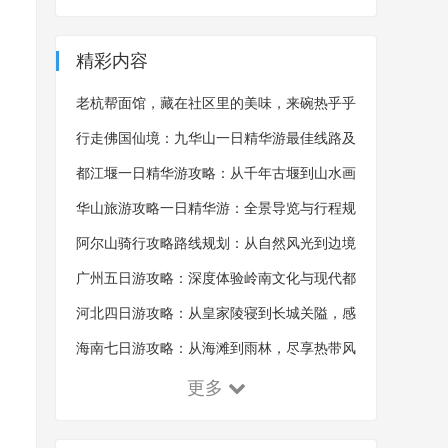
精彩内容
老杭帮面馆，藏在社区里的美味，来碗热乎乎
的杭帮面，吃完浑身舒畅
行走佛国仙境：九华山一日精华游最佳线路及
沿途风景概览
都江堰一日精华游攻略：从千年古堰到山水画
卷的全景探索
华山旅游攻略一日精华游：全景导览与行程规
划的艺术
阿尔山骑行攻略路线规划：从自然风光到边境
体验的探索之旅
广州五日游攻略：深度体验岭南文化与现代都
市魅力
河北四日游攻略：从皇家陵寝到长城关隘，感
受千年古韵！
海南七日游攻略：从海滩到雨林，尽享热带风
情！
更多