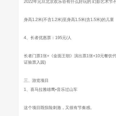
2022年元旦北京欢乐谷有什么好玩的 幻影艺术节
身高1.2米(不含1.2米)至身高1.5米(含1.5米)的儿童
4、长者优惠票：195元/人
长者门票1张+《金面王朝》演出票1张+10元餐饮代
证验票入园)
三、游览项目
1、喜马拉雅雄鹰•音乐过山车
这个项目既惊险刺激，又很有节奏感。