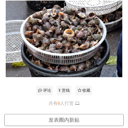
评论
¥ 赏钱
收藏
共有
0
人打赏
更多
发表圈内新贴