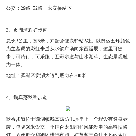
公交：29路, 52路，永安桥站下
3、贡湖湾彩虹步道
总长3公里，宽5米，并配套健康驿站2处。以奥运五环颜色
为主基调的彩虹步道从水韵广场向东西延展，这里可徒
步，可骑行，可乐跑，五彩步道与山水湖草、生态景观融
为一体。
地址：滨湖区贡湖大道到底向右200米
4、鹅真荡秋香步道
秋香步道位于鹅湖镇鹅真荡防汛堤岸上，全程设有健身标
牌，每隔60米设立一个结合太阳能和风能发电的高科技路
灯，方便群众和跑团进行夜跑。红黄蓝三色让平凡的乡间