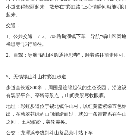
小道变得靓丽起来，散步在“彩虹路”上心情瞬间就能明朗
起来。
交通：
1、公共交通：712、708路鹅湖镇下车，导航“锡山区圆通
禅思寺”步行前往。
2、自驾：导航“锡山区圆通禅思寺”，顺着路往前走即可。
5、无锡锡山斗山村彩虹步道
步道全长近800米 ，周围是连绵起伏的生态茶园， 沿途设
有观景平台、亭塔等景点 ，山间美景尽收眼底。
地址：彩虹步道位于锡北镇斗山村，以红黄蓝紫绿五色始
出，在葱翠苍绿的山间蜿蜒而过，就如一条霞带系在斗山
之间， 五彩缤纷，美轮美奂。
公交：龙潭浜专线到斗山茗品茶叶站下车