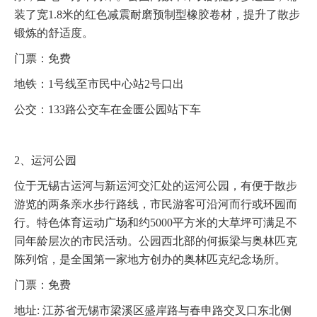
装了宽1.8米的红色减震耐磨预制型橡胶卷材，提升了散步
锻炼的舒适度。
门票：免费
地铁：1号线至市民中心站2号口出
公交：133路公交车在金匮公园站下车
2、运河公园
位于无锡古运河与新运河交汇处的运河公园，有便于散步
游览的两条亲水步行路线，市民游客可沿河而行或环园而
行。特色体育运动广场和约5000平方米的大草坪可满足不
同年龄层次的市民活动。公园西北部的何振梁与奥林匹克
陈列馆，是全国第一家地方创办的奥林匹克纪念场所。
门票：免费
地址: 江苏省无锡市梁溪区盛岸路与春申路交叉口东北侧