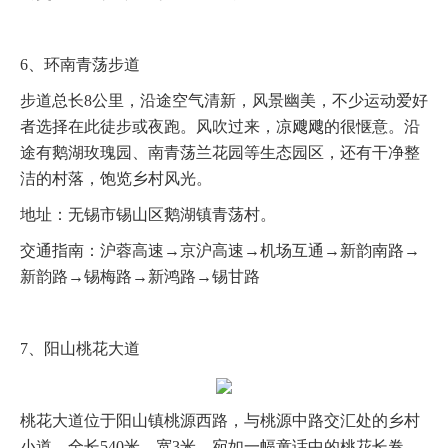
6、环南青荡步道
步道总长8公里，沿途空气清新，风景幽美，不少运动爱好
者选择在此徒步或夜跑。风吹过来，凉飕飕的很惬意。沿
途有鹅湖玫瑰园、南青荡兰花园等生态园区，还有干净整
洁的村落，饱览乡村风光。
地址：无锡市锡山区鹅湖镇青荡村。
交通指南：沪蓉高速→京沪高速→机场互通→新韵南路→
新韵路→锡梅路→新鸿路→锡甘路
7、阳山桃花大道
桃花大道位于阳山镇桃源西路，与桃源中路交汇处的乡村
小道，全长540米、宽3米，宛如一幅童话中的桃花长卷。