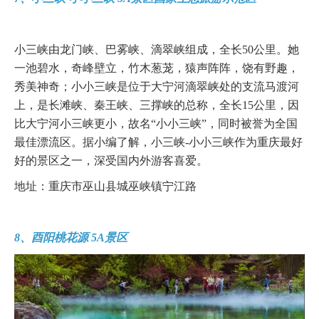
小三峡由龙门峡、巴雾峡、滴翠峡组成，全长50公里。她
一池碧水，奇峰壁立，竹木葱茏，猿声阵阵，饶有野趣，
秀美神奇；小小三峡是位于大宁河滴翠峡处的支流马渡河
上，是长滩峡、秦王峡、三撑峡的总称，全长15公里，因
比大宁河小三峡更小，故名“小小三峡”，同时被誉为全国
最佳漂流区。据小编了解，小三峡-小小三峡作为重庆最好
好的景区之一，深受国内外游客喜爱。
地址：重庆市巫山县城巫峡镇宁江路
8、酉阳桃花源 5A景区