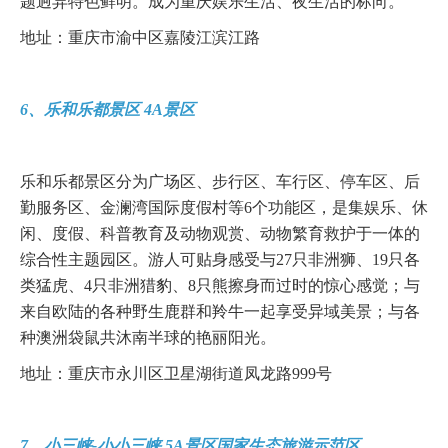
题迥异特色鲜明。成为重庆娱乐生活、夜生活的标向。
地址：重庆市渝中区嘉陵江滨江路
6、乐和乐都景区 4A景区
乐和乐都景区分为广场区、步行区、车行区、停车区、后
勤服务区、金澜湾国际度假村等6个功能区，是集娱乐、休
闲、度假、科普教育及动物观赏、动物繁育救护于一体的
综合性主题园区。游人可贴身感受与27只非洲狮、19只各
类猛虎、4只非洲猎豹、8只熊擦身而过时的惊心感觉；与
来自欧陆的各种野生鹿群和羚牛一起享受异域美景；与各
种澳洲袋鼠共沐南半球的艳丽阳光。
地址：重庆市永川区卫星湖街道凤龙路999号
7、小三峡-小小三峡 5A景区国家生态旅游示范区