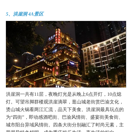
5、洪崖洞 4A景区
洪崖洞一共有11层，夜晚灯光是从晚上6点开灯，10点熄
灯。可望吊脚群楼观洪崖滴翠，逛山城老街赏巴渝文化，
烫山城火锅看两江汇流，品天下美食。洪崖洞最具玩点的
为“四街”，即动感酒吧街、巴渝风情街、盛宴街美食街、
城市阳台异域风情街。四条大街分别融汇了时尚元素，主