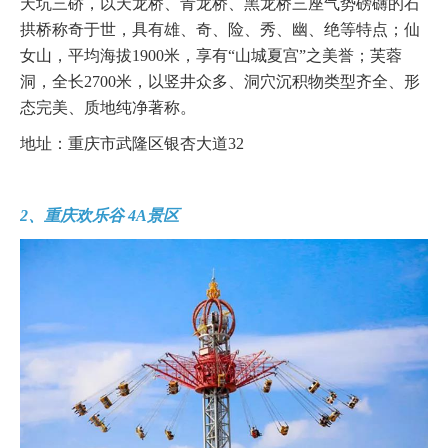
天坑三硚，以天龙桥、青龙桥、黑龙桥三座气势磅礴的石
拱桥称奇于世，具有雄、奇、险、秀、幽、绝等特点；仙
女山，平均海拔1900米，享有“山城夏宫”之美誉；芙蓉
洞，全长2700米，以竖井众多、洞穴沉积物类型齐全、形
态完美、质地纯净著称。
地址：重庆市武隆区银杏大道32
2、重庆欢乐谷 4A景区