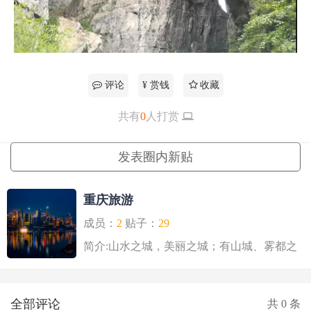
评论
¥ 赏钱
收藏
共有
0
人打赏
更多
发表圈内新贴
重庆旅游
成员：
2
贴子：
29
简介:山水之城，美丽之城；有山城、雾都之
称..
全部评论
共
0
条