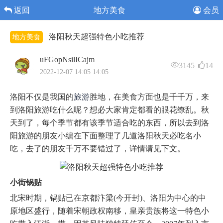
返回
地方美食
会员
洛阳秋天超强特色小吃推荐
地方美食
uFGopNsilICajm
3145
14
2022-12-07 14:05 14:05
洛阳不仅是我国的
旅游
胜地，在美食方面也是千千万，来
到洛阳旅游吃什么呢？想必大家肯定都看的眼花缭乱。秋
天到了，每个季节都有该季节适合吃的东西，所以去到洛
阳旅游的朋友小编在下面整理了几道洛阳秋天必吃名小
吃，去了的朋友千万不要错过了，详情请见下文。
小街锅贴
北宋时期，锅贴已在京都汴梁(今开封)、洛阳为中心的中
原地区盛行，随着宋朝政权南移，皇亲贵族将这一特色小