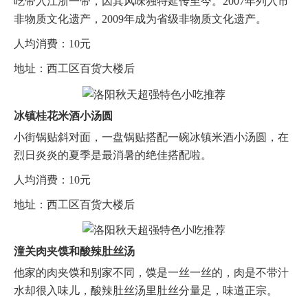
吃带入江浙一带，因其风味独特延传至今。2007年列入市
非物质文化遗产，2009年成为省级非物质文化遗产。
人均消费：10元
地址：西工区百货大楼后
冰镇桂花米酒小汤圆
小街锅贴斜对面，一盘锅贴搭配一碗冰镇米酒小汤圆，在
烈日炎炎的夏季是最消暑的绝佳搭配啦。
人均消费：10元
地址：西工区百货大楼后
潼关肉夹馍和酸辣肚丝汤
他家的肉夹馍和别家不同，馍是一丝一丝的，肉是不带汁
水却很入味儿，酸辣肚丝汤里肚丝分量足，味道正宗。