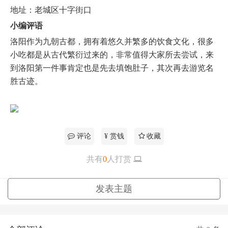
地址：老城区十字街口
小编评语
洛阳作为九朝古都，拥有着悠久并繁多的饮食文化，很多
小吃都是从古代繁衍过来的，非常值得大家所去尝试，来
到洛阳第一件事肯定也是先去填饱肚子，其次再去游览名
胜古迹。
评论
¥ 赏钱
收藏
共有
0
人打赏
更多
发表主题