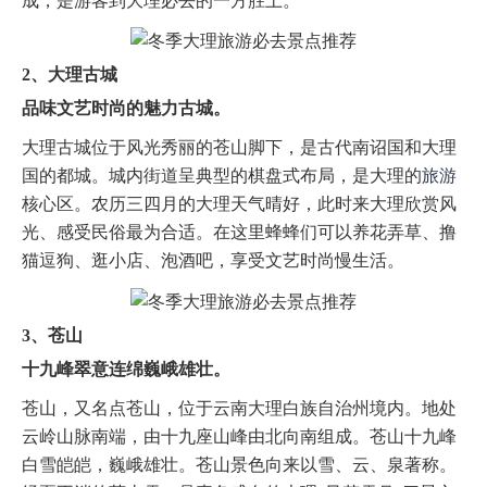
成，是游客到大理必去的一方胜土。
2、大理古城
品味文艺时尚的魅力古城。
大理古城位于风光秀丽的苍山脚下，是古代南诏国和大理
国的都城。城内街道呈典型的棋盘式布局，是大理的
旅游
核心区。农历三四月的大理天气晴好，此时来大理欣赏风
光、感受民俗最为合适。在这里蜂蜂们可以养花弄草、撸
猫逗狗、逛小店、泡酒吧，享受文艺时尚慢生活。
3、苍山
十九峰翠意连绵巍峨雄壮。
苍山，又名点苍山，位于云南大理白族自治州境内。地处
云岭山脉南端，由十九座山峰由北向南组成。苍山十九峰
白雪皑皑，巍峨雄壮。苍山景色向来以雪、云、泉著称。