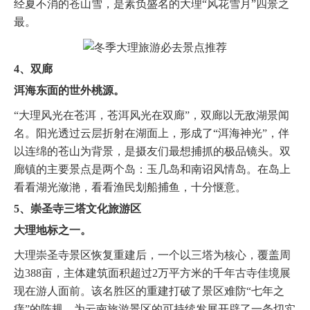
经夏不消的苍山雪，是素负盛名的大理“风花雪月”四景之
最。
4、双廊
洱海东面的世外桃源。
“大理风光在苍洱，苍洱风光在双廊”，双廊以无敌湖景闻
名。阳光透过云层折射在湖面上，形成了“洱海神光”，伴
以连绵的苍山为背景，是摄友们最想捕抓的极品镜头。双
廊镇的主要景点是两个岛：玉几岛和南诏风情岛。在岛上
看看湖光潋滟，看看渔民划船捕鱼，十分惬意。
5、崇圣寺三塔文化旅游区
大理地标之一。
大理崇圣寺景区恢复重建后，一个以三塔为核心，覆盖周
边388亩，主体建筑面积超过2万平方米的千年古寺佳境展
现在游人面前。该名胜区的重建打破了景区难防“七年之
痒”的陈规，为云南旅游景区的可持续发展开辟了一条切实