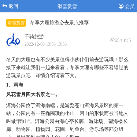
返回
滑雪赏雪
会员
冬季大理旅游必去景点推荐
滑雪赏雪
千骑旅游
654
5
2022-12-08 13:56 13:56
冬天的大理也有不少美景值得小伙伴们前去游玩哦！那么
接下来就让我们一起来看看，冬季大理有哪些不容错过的
游玩景点吧！详情介绍请看下文。
1、洱海
风花雪月四大名景之一。
洱海公园位于洱海南端，是游览苍山洱海风景区的第一
站，公园内有一座椭圆珙的小山，因山的形状而被当地人
叫做"团山"。洱海公园由海心亭长廓、游泳场、望海楼长
廊、动物园、植物园、花圃、钓鱼台、游乐场等部分组