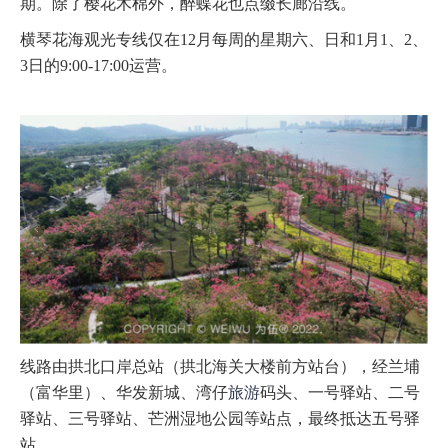
期。除了樱花木棉外，醉蝶花也点缀长廊沿线。
横琴花海观光专线仅在12月每周的星期六、日和1月1、2、
3日的9:00-17:00运营。
线路由拱北口岸总站（拱北海关大楼前方站台），经兰埔
（富华里）、华发新城、湾仔
旅游
码头、一号驿站、二号
驿站、三号驿站、芒洲湿地公园等站点，最终抵达五号驿
站。