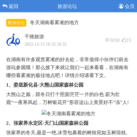
返回
旅游论坛
会员
冬天湖南看雾凇的地方
旅游论坛
千骑旅游
3059
23
2022-12-13 16:32 16:32
在湖南有许多观赏雾凇的好去处，非常值得小伙伴们前去
游玩参观哦！那么接下来就让我们一起来看看，在湖南有
哪些看雾凇的最佳地点吧！详情介绍请看下文。
1、娄底新化县·大熊山国家森林公园
大熊山之巅，跟冬日打个照面茫茫一片的白色 蔚为壮
观“一夜寒风起，万树银花开”形容这山上美景好不“冻”人!
2、张家界永定区·天门山国家森林公园
张家界的冬天,最是一绝,冰雪包裹着的树枝宛如玉树琼枝,