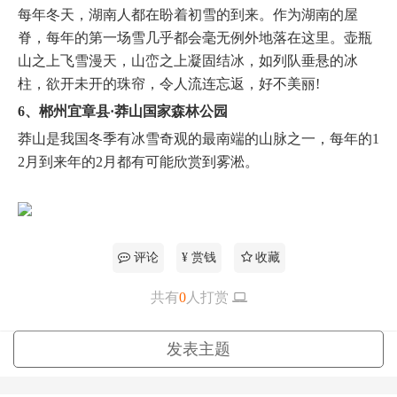
每年冬天，湖南人都在盼着初雪的到来。作为湖南的屋
脊，每年的第一场雪几乎都会毫无例外地落在这里。壶瓶
山之上飞雪漫天，山峦之上凝固结冰，如列队垂悬的冰
柱，欲开未开的珠帘，令人流连忘返，好不美丽!
6、郴州宜章县·莽山国家森林公园
莽山是我国冬季有冰雪奇观的最南端的山脉之一，每年的1
2月到来年的2月都有可能欣赏到雾淞。
评论
¥ 赏钱
收藏
共有
0
人打赏
更多
发表主题