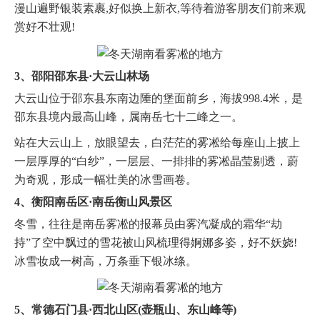
漫山遍野银装素裹,好似换上新衣,等待着游客朋友们前来观
赏好不壮观!
3、邵阳邵东县·大云山林场
大云山位于邵东县东南边陲的堡面前乡，海拔998.4米，是
邵东县境内最高山峰，属南岳七十二峰之一。
站在大云山上，放眼望去，白茫茫的雾凇给每座山上披上
一层厚厚的“白纱”，一层层、一排排的雾凇晶莹剔透，蔚
为奇观，形成一幅壮美的冰雪画卷。
4、衡阳南岳区·南岳衡山风景区
冬雪，往往是南岳雾凇的报幕员由雾汽凝成的霜华“劫
持”了空中飘过的雪花被山风梳理得婀娜多姿，好不妖娆!
冰雪妆成一树高，万条垂下银冰绦。
5、常德石门县·西北山区(壶瓶山、东山峰等)