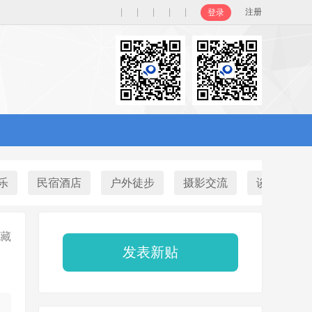
|
|
|
|
|
注册
登录
乐
民宿酒店
户外徒步
摄影交流
谈天说地
藏
发表新贴