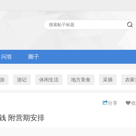
问答
圈子
游
游记
休闲生活
地方美食
采摘
农家
分享
收
少钱 附营期安排