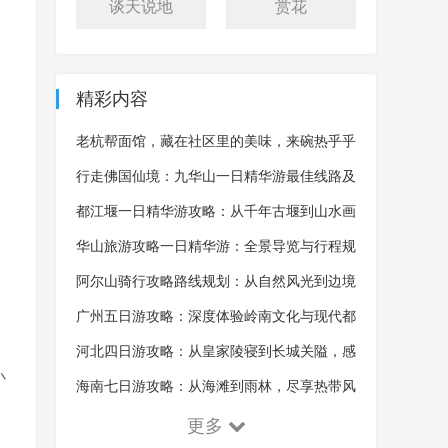
谈天说地
赏花
精彩内容
老杭帮面馆，藏在社区里的美味，来碗热乎乎
的杭帮面，吃完浑身舒畅
行走佛国仙境：九华山一日精华游最佳线路及
沿途风景概览
都江堰一日精华游攻略：从千年古堰到山水画
卷的全景探索
华山旅游攻略一日精华游：全景导览与行程规
划的艺术
阿尔山骑行攻略路线规划：从自然风光到边境
体验的探索之旅
广州五日游攻略：深度体验岭南文化与现代都
市魅力
河北四日游攻略：从皇家陵寝到长城关隘，感
小
受千年古韵！
海南七日游攻略：从海滩到雨林，尽享热带风
情！
更多