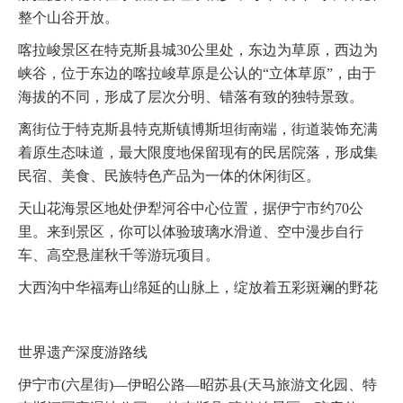
整个山谷开放。
喀拉峻景区在特克斯县城30公里处，东边为草原，西边为
峡谷，位于东边的喀拉峻草原是公认的“立体草原”，由于
海拔的不同，形成了层次分明、错落有致的独特景致。
离街位于特克斯县特克斯镇博斯坦街南端，街道装饰充满
着原生态味道，最大限度地保留现有的民居院落，形成集
民宿、美食、民族特色产品为一体的休闲街区。
天山花海景区地处伊犁河谷中心位置，据伊宁市约70公
里。来到景区，你可以体验玻璃水滑道、空中漫步自行
车、高空悬崖秋千等游玩项目。
大西沟中华福寿山绵延的山脉上，绽放着五彩斑斓的野花
世界遗产深度游路线
伊宁市(六星街)—伊昭公路—昭苏县(天马旅游文化园、特