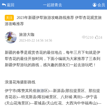
返回
一起踏青去
会员
2023年新疆伊犁旅游攻略路线推荐 伊犁杏花观赏旅
关注
游攻略推荐
旅游大咖
5210
24
2023-03-22 14:56 14:56
新疆的春季是观赏杏花的最佳地点，每年三月下旬就是伊
犁杏花的最佳开放时间，下面小编就为大家推荐了三条到
新疆伊犁游玩的路线，感兴趣的朋友们一起去游玩吧！
浪漫花海摄影路线
伊宁市(喀赞其民俗
旅游
区)—新源县(那拉提景区、那拉提
杏花谷)—特克斯县(喀拉峻景区、八卦城·离街)—伊宁县
(天山花海景区)—霍城县(天山红花、大西沟中华福寿山)—