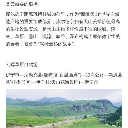
备受游客的追捧。
库尔德宁距离巩留县城88公里，作为“新疆天山”世界自然
遗产地的重要组成部分，库尔德宁拥有天山美学价值最高
的生物景观资源，是天山生物多样性最丰富的区域。森
林、草原、雪山、溪流、峡谷、瀑布构成了库尔德宁壮美
的画卷，被誉为“雪岭云杉的故乡”。
云端草原自驾游
伊宁市—尼勒克县(唐布拉“百里画廊”)—独库公路—新源县
(那拉提景区)—伊宁县(天山花海景区)—伊宁市