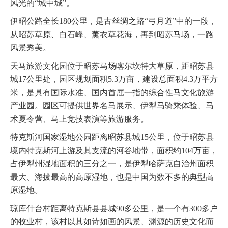
风光的“城中城”。
伊昭公路全长180公里，是古丝绸之路“弓月道”中的一段，
从昭苏草原、白石峰、薰衣草花海，再到昭苏马场，一路
风景秀美。
天马旅游文化园位于昭苏马场喀尔坎特大草原，距昭苏县
城17公里处，园区规划面积5.3万亩，建设总面积4.3万平方
米，是具有国际水准、国内首屈一指的综合性马文化旅游
产业园。园区可提供世界名马展示、伊犁马骑乘体验、马
术夏令营、马上竞技表演等旅游服务。
特克斯河国家湿地公园距离昭苏县城15公里，位于昭苏县
境内特克斯河上游及其支流的河谷地带，面积约104万亩，
占伊犁州湿地面积的三分之一，是伊犁哈萨克自治州面积
最大、海拔最高的高原湿地，也是中国为数不多的典型高
原湿地。
琼库什台村距离特克斯县县城90多公里，是一个有300多户
的牧业村，该村以其如诗如画的风景、渊源的历史文化而