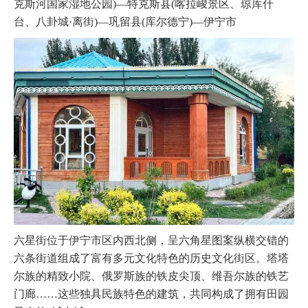
克斯河国家湿地公园)—特克斯县(喀拉峻景区、琼库什
台、八卦城·离街)—巩留县(库尔德宁)—伊宁市
六星街位于伊宁市区内西北侧，呈六角星图案纵横交错的
六条街道组成了富有多元文化特色的历史文化街区。塔塔
尔族的精致小院、俄罗斯族的铁皮尖顶、维吾尔族的铁艺
门廊……这些独具民族特色的建筑，共同构成了拥有田园