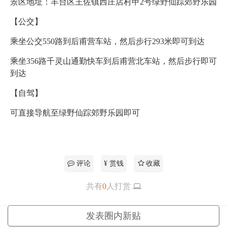
景区地址：丰台区王佐镇西庄店村甲2号绿野仙踪郊野乐园
【公交】
乘坐公交550路到后甫营车站，然后步行293米即可到达
乘坐356路千灵山通勤快车到后甫营北车站，然后步行即可
到达
【自驾】
可直接导航至绿野仙踪郊野乐园即可
评论
¥ 赏钱
收藏
共有
0
人打赏
更多
发表圈内新贴