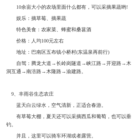
10余亩大小的农场里面什么都有，可以采摘果蔬哟!
娱乐：摘草莓、摘果蔬
特色美食：农家菜、蜂蜜和桑葚酒
价格：人均100元左右
地址：巴南区五布镇小桥村(东温泉再前行)
自驾：腾龙大道→长岭岗隧道→峡江路→开迎路→木
洞互通→南涪路→木隆路→渝建路。
9、丰雨谷生态农庄
蓝天白云绿水，空气清新，正适合春游。
有草莓大棚，夏天还可以采摘西瓜和葡萄，也可以垂
钓。
并且，这里可以骑车环湖或者露营。