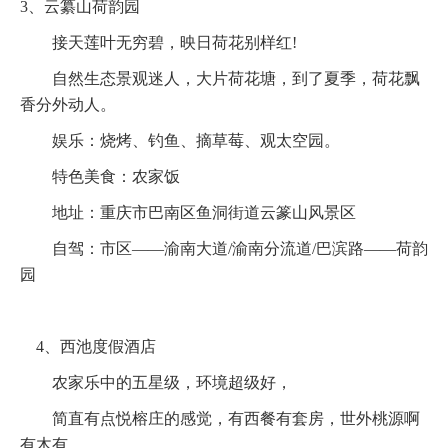
3、云纂山荷韵园
接天莲叶无穷碧，映日荷花别样红!
自然生态景观迷人，大片荷花塘，到了夏季，荷花飘
香分外动人。
娱乐：烧烤、钓鱼、摘草莓、观太空园。
特色美食：农家饭
地址：重庆市巴南区鱼洞街道云篆山风景区
自驾：市区——渝南大道/渝南分流道/巴滨路——荷韵
园
4、西池度假酒店
农家乐中的五星级，环境超级好，
简直有点悦榕庄的感觉，有西餐有套房，世外桃源啊
有木有