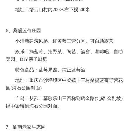
地址：缙云山村内200米右下拐500米
6、桑醍蓝莓庄园
小清新建筑风格、红黄蓝三营分区、可自助露营
娱乐：摘蓝莓、挖野菜、陶艺、酒窖、咖啡吧、自助
菜园、DIY亲子厨房
特色食品：蓝莓果酱、纯正蓝莓酒
地址：重庆市沙坪坝区中梁镇丰三村桑提蓝莓野营花
园(海石公园对面)
自驾：从烈士墓歌乐山三百梯到碚金路(北碚-金刚坡)
经中梁镇到海石公园对面。
7、渝南老家生态园