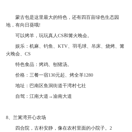
蒙古包是这里最大的特色，还有四百亩绿色生态园
地，有向日葵哦!
可以烤羊，玩玩真人CS和篝火晚会。
娱乐：机麻、钓鱼、KTV、羽毛球、吊床、烧烤、篝
火晚会、CS
特色食品：烤鸡、刨猪汤。
价格：三餐一宿130元起、烤全羊1280
地址：巴南区鱼洞街道干湾村七社
自驾：江南大道→渝南大道
8、兰篱湾开心农场
四合院，古朴安静，像在农村里面的小院子。2