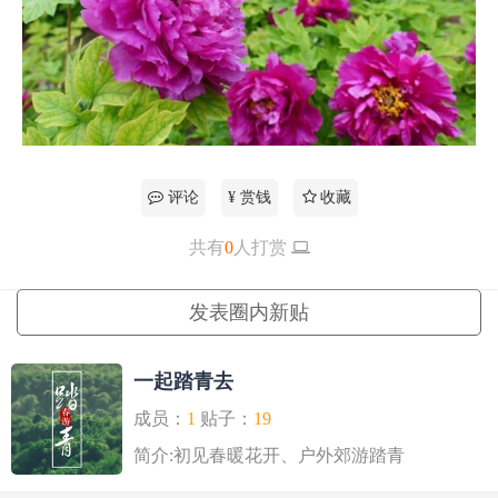
评论
¥ 赏钱
收藏
共有
0
人打赏
更多
发表圈内新贴
一起踏青去
成员：
1
贴子：
19
简介:初见春暖花开、户外郊游踏青