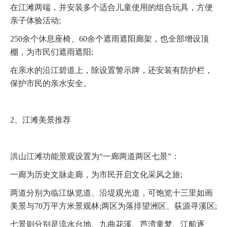
在江滩两端，并安装多个适合儿童使用的组合玩具，方便
亲子体验活动;
250余个休息座椅、60余个遮雨遮阳廊架，也全部增设顶
棚，为市民们遮雨遮阳;
在亲水的沿江碧道上，除设置警示牌，还安装有防护栏，
保护市民的亲水安全。
2、江滩美景推荐
洪山江滩功能景观设置为“一廊两道两区七景”：
一廊为历史文脉走廊，为市民开启文化采风之旅;
两道分别为临江纵览道、沿堤观光道，可饱览十三里如画
美景与70万平方米景观林;两区为落排望洲区、荻源寻溪区;
七景则分别是流水台地、九曲花溪、芦湾童梦、江船逐