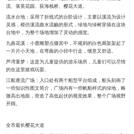
流、落英花园、荻海栈桥、樱花大道。
流水台地：采用了折线式的台阶设计，主要以溪流为设计
灵感，模仿溪流曲水流觞的形式，绿地与绿树穿插在这块
台地中，为整个场地增加了灵动的感觉。
九曲花溪：小鹿雕塑点缀其中，不规则的白色廊架架起了
一片片小天地，在弯曲的小径中行走，惬意又舒适。
芦湾童梦：这是为儿童提供的游乐场所，儿童们可以尽情
的在这里嬉戏玩耍。
江船逐流广场：入口处有两个船型平台组成，船头刻画了
一些知识性图文简介，广场内有一些帆船样式的绿地，略
微高出地面，营造了高低起伏的视觉效果，整个广场视野
开阔。
全市最长樱花大道