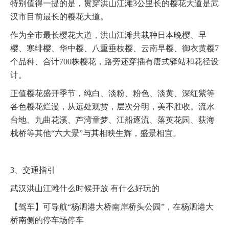
特别值得一提的是，贯穿洪山江滩3公里长的樱花大道是武
汉市目前最长的樱花大道。
作为全市最长樱花大道，洪山江滩共栽种日本晚樱、早
樱、寒绯樱、华中樱、八重垂枝樱、云南早樱、御衣黄樱7
个品种、合计700株樱花，路旁还穿插有唐式驿站和花径设
计。
正值樱花盛开季节，纯白、淡粉、粉色、淡黄、深红紫等
各色樱花烂漫，从远处观赏，层次分明，美不胜收。流水
台地、九曲花溪、芦湾童梦、江船逐流、落英花园、荻海
栈桥等其他“六大景”与其相映生辉，盛景相宜。
3、交通指引
武汉洪山江滩什么时候开放 有什么好玩的
【驾车】可导航“杨泗港大桥南岸桥头公园”，在杨泗港大
桥南侧的停车场停车