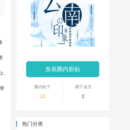
春
用
发表圈内新贴
上
圈内贴子
圈子成员
带
13
2
热门分类