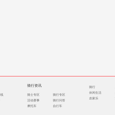
骑行资讯
骑行
休闲生活
路线
骑士专区
骑行专区
农家乐
游
活动赛事
骑行问答
摩托车
自行车