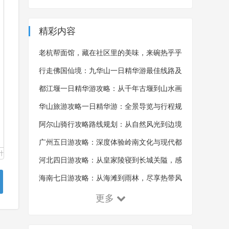
精彩内容
老杭帮面馆，藏在社区里的美味，来碗热乎乎
的杭帮面，吃完浑身舒畅
行走佛国仙境：九华山一日精华游最佳线路及
沿途风景概览
都江堰一日精华游攻略：从千年古堰到山水画
卷的全景探索
华山旅游攻略一日精华游：全景导览与行程规
划的艺术
阿尔山骑行攻略路线规划：从自然风光到边境
体验的探索之旅
广州五日游攻略：深度体验岭南文化与现代都
计
市魅力
河北四日游攻略：从皇家陵寝到长城关隘，感
受千年古韵！
海南七日游攻略：从海滩到雨林，尽享热带风
情！
更多