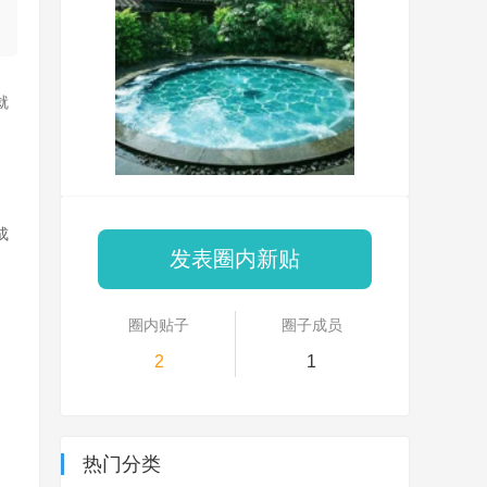
就
成
发表圈内新贴
圈内贴子
圈子成员
2
1
热门分类