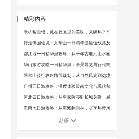
精彩内容
老杭帮面馆，藏在社区里的美味，来碗热乎乎
的杭帮面，吃完浑身舒畅
行走佛国仙境：九华山一日精华游最佳线路及
沿途风景概览
都江堰一日精华游攻略：从千年古堰到山水画
卷的全景探索
华山旅游攻略一日精华游：全景导览与行程规
划的艺术
阿尔山骑行攻略路线规划：从自然风光到边境
体验的探索之旅
广州五日游攻略：深度体验岭南文化与现代都
市魅力
河北四日游攻略：从皇家陵寝到长城关隘，感
受千年古韵！
海南七日游攻略：从海滩到雨林，尽享热带风
情！
更多