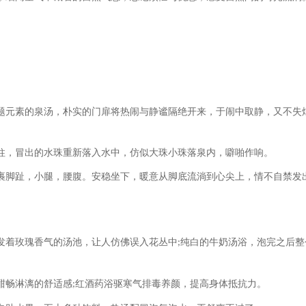
题元素的泉汤，朴实的门扉将热闹与静谧隔绝开来，于闹中取静，又不失
柱，冒出的水珠重新落入水中，仿似大珠小珠落泉内，噼啪作响。
裹脚趾，小腿，腰腹。安稳坐下，暖意从脚底流淌到心尖上，情不自禁发
发着玫瑰香气的汤池，让人仿佛误入花丛中
纯白的牛奶汤浴，泡完之后整
;
酣畅淋漓的舒适感
红酒药浴驱寒气排毒养颜，提高身体抵抗力。
;