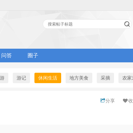
问答
圈子
游
游记
休闲生活
地方美食
采摘
农家
分享
收