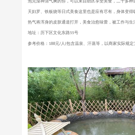
泡完澡神清气爽的你，可以来自助区享受美食，二十多种
天妇罗、铁板烧等日式美食这里也是应有尽有，身体变得
热气将浑身的皮肤通道打开，美食治愈味蕾，被工作与生
地址：历下区文化东路
号
55
参考价格：
元
人
包含温泉、汗蒸等，以商家实际规定
188
/
(