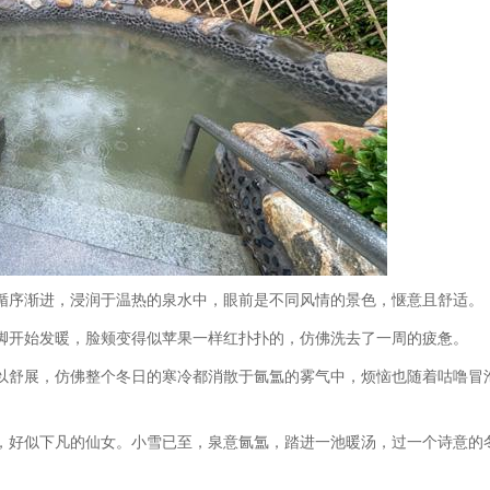
循序渐进，浸润于温热的泉水中，眼前是不同风情的景色，惬意且舒适。
脚开始发暖，脸颊变得似苹果一样红扑扑的，仿佛洗去了一周的疲惫。
以舒展，仿佛整个冬日的寒冷都消散于氤氲的雾气中，烦恼也随着咕噜冒
，好似下凡的仙女。小雪已至，泉意氤氲，踏进一池暖汤，过一个诗意的