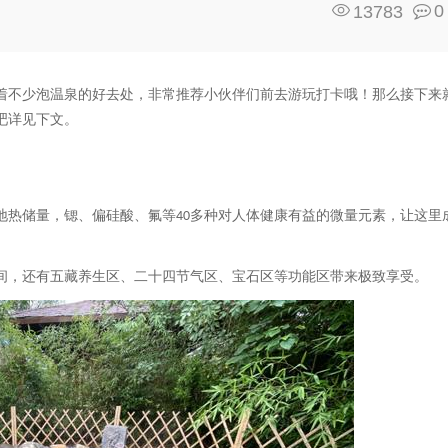
0
13783
着不少泡温泉的好去处，非常推荐小伙伴们前去游玩打卡哦！那么接下来
吧详见下文。
地热储量，锶、偏硅酸、氟等
多种对人体健康有益的微量元素，让这里
40
间，还有五藏养生区、二十四节气区、宝石区等功能区带来极致享受。