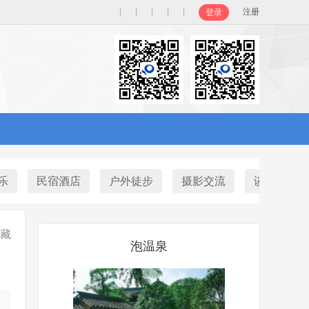
|
|
|
|
|
注册
登录
乐
民宿酒店
户外徒步
摄影交流
谈天说地
藏
泡温泉