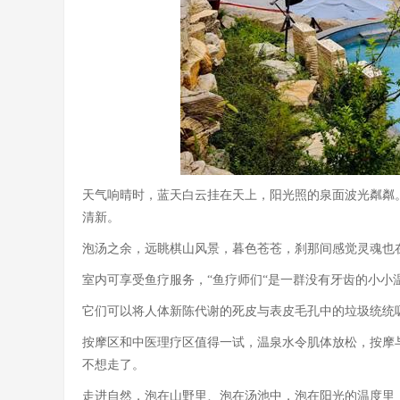
天气响晴时，蓝天白云挂在天上，阳光照的泉面波光粼粼
清新。
泡汤之余，远眺棋山风景，暮色苍苍，刹那间感觉灵魂也
室内可享受鱼疗服务，
“鱼疗师们“是一群没有牙齿的小
它们可以将人体新陈代谢的死皮与表皮毛孔中的垃圾统统
按摩区和中医理疗区值得一试，温泉水令肌体放松，按摩
不想走了。
走进自然，泡在山野里、泡在汤池中，泡在阳光的温度里