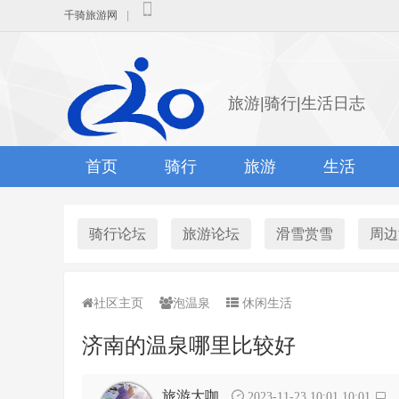
千骑旅游网
|
旅游|骑行|生活日志
首页
骑行
旅游
生活
骑行论坛
旅游论坛
滑雪赏雪
周边
社区主页
泡温泉
休闲生活
济南的温泉哪里比较好
旅游大咖
2023-11-23 10:01 10:01