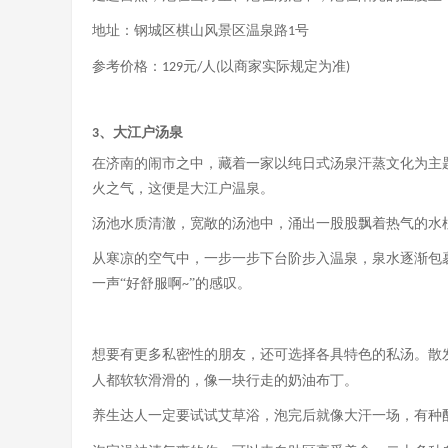
地址：钢城区棋山风景区温泉路
号
1
参考价格：
元
人
以商家实际规定为准
129
/
(
)
、大江户汤泉
3
在济南的闹市之中，藏着一家以纯日式汤泉汗蒸文化为主
火之气，这便是大江户温泉。
汤池水质清澈，宽敞的汤池中，涌出一股股飘着热气的水
从寒凉的空气中，一步一步下台阶步入温泉，泉水逐渐包
一声
“好舒服啊
”的感叹。
~
想要有更多私密性的朋友，还可选择各具特色的私汤。散
人都软软滑滑的，像一块行走的奶油布丁。
养生达人一定要试试艾草浴，泡完后就像大汗一场，有种