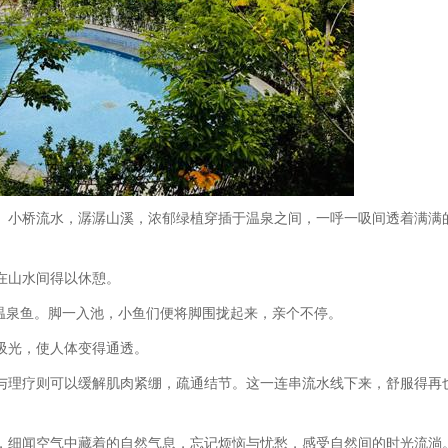
。小桥流水，潺潺山溪，浓郁绿植穿插于温泉之间，一呼一吸间透着满满
在山水间得以休憩。
小温泉鱼。脚一入池，小鱼们便将脚围拢起来，亲个不停。
吸光，使人体变得通透。
与理疗则可以缓解肌肉紧绷，疏通结节。这一连串流水线下来，舒服得再
，细闻空气中藏着的自然气息，忘记烦恼与忧愁，感受自然间的时光流淌