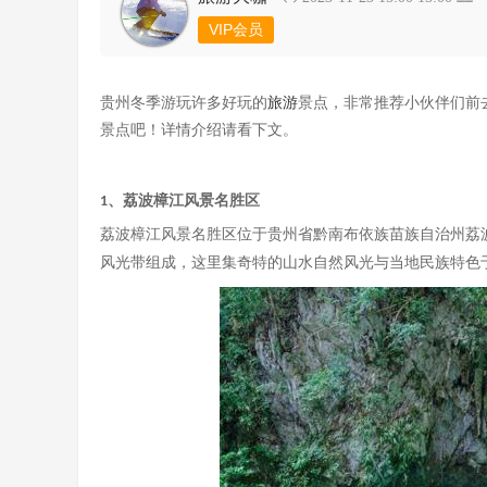
VIP会员
贵州冬季游玩许多好玩的
旅游
景点，非常推荐小伙伴们前
景点吧！详情介绍请看下文。
、荔波樟江风景名胜区
1
荔波樟江风景名胜区位于贵州省黔南布依族苗族自治州荔
风光带组成，这里集奇特的山水自然风光与当地民族特色