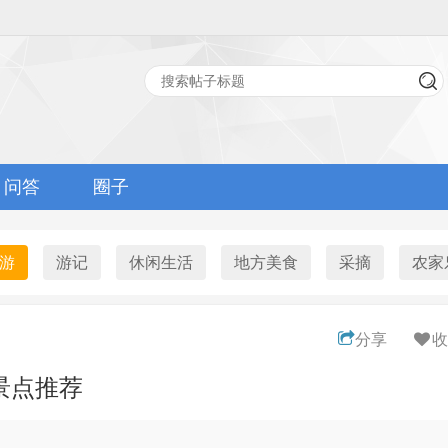
问答
圈子
游
游记
休闲生活
地方美食
采摘
农家
分享
收
景点推荐