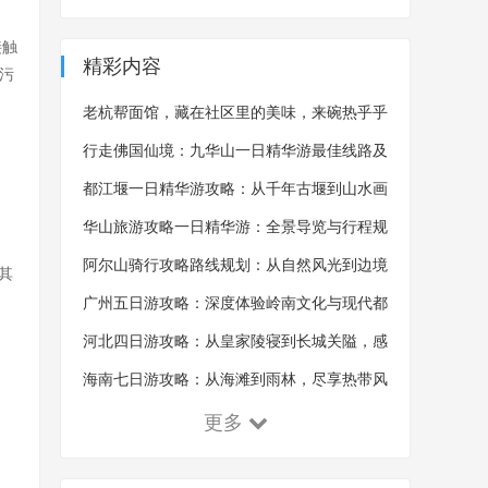
接触
精彩内容
污
老杭帮面馆，藏在社区里的美味，来碗热乎乎
的杭帮面，吃完浑身舒畅
行走佛国仙境：九华山一日精华游最佳线路及
沿途风景概览
都江堰一日精华游攻略：从千年古堰到山水画
卷的全景探索
华山旅游攻略一日精华游：全景导览与行程规
划的艺术
阿尔山骑行攻略路线规划：从自然风光到边境
其
体验的探索之旅
广州五日游攻略：深度体验岭南文化与现代都
市魅力
河北四日游攻略：从皇家陵寝到长城关隘，感
受千年古韵！
海南七日游攻略：从海滩到雨林，尽享热带风
情！
更多