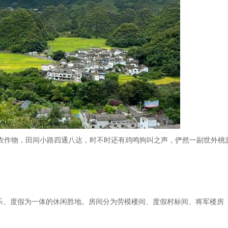
农作物，田间小路四通八达，时不时还有鸡鸣狗叫之声，俨然一副世外桃
乐、度假为一体的休闲胜地。房间分为劳模楼间、度假村标间、将军楼房