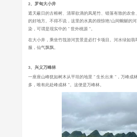
、罗甸大小井
2
遮天蔽日的古榕树、清翠欲滴的凤尾竹、错落有致的农舍
的好地方。不得不说，这里的水真的很惊艳
山间蜿蜒的河
!
染，可谓是现实中的
世外桃源
。
"
"
在大小井，乘坐竹筏游河赏景是必打卡项目。河水绿如翡
服，仙气飘飘。
、兴义万峰林
3
一座座山峰犹如树木从平坦的地里
生长出来
，万峰成
"
"
多，唯有此处峰成林
。这便是万峰林。
"