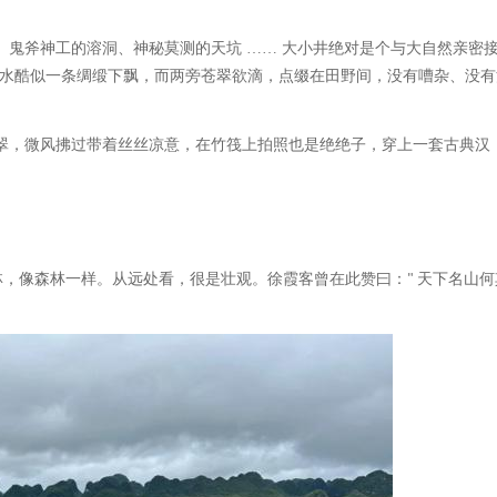
、鬼斧神工的溶洞、神秘莫测的天坑
…… 大小井绝对是个与大自然亲密
水酷似一条绸缎下飘，而两旁苍翠欲滴，点缀在田野间，没有嘈杂、没有
翠，微风拂过带着丝丝凉意，在竹筏上拍照也是绝绝子，穿上一套古典汉
林，像森林一样。从远处看，很是壮观。徐霞客曾在此赞曰：
天下名山何
"