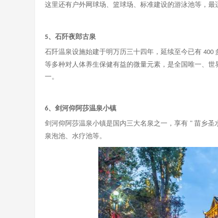
这里还有户外网球场、篮球场、标准建设的游泳池等，最
、石阡夜郎古泉
5
石阡温泉设施始建于明万历三十四年，延续至今已有
400
等多种对人体养生保健有益的微量元素，是全国唯一、世
一。
、剑河仰阿莎温泉小镇
6
剑河仰阿莎温泉小镇是国内三大名泉之一，享有
苗乡圣
"
泉泡池、水疗池等。