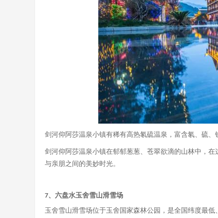
剑河仰阿莎温泉小镇有稀有高热氡硫温泉，富含氡、硫、
剑河仰阿莎温泉小镇在郁郁葱葱、苍翠欲滴的山林中，在
与亲朋之间的美妙时光。
、六盘水玉舍雪山滑雪场
7
玉舍雪山滑雪场位于玉舍国家森林公园，是全国纬度最低