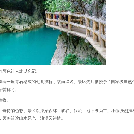
的颜色让人难以忘记。
跨着一座青石砌成的七孔拱桥，故而得名。景区先后被授予
国家级自然
"
荣誉称号。
胜收。
、奇特的色彩。景区以原始森林、峡谷、伏流、地下湖为主。小编强烈推
，领略沿途山水风光，浪漫又诗情。