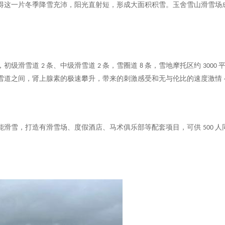
得这一片冬季降雪充沛，阳光直射短，形成大面积积雪。玉舍雪山滑雪场
，初级滑雪道
条、中级滑雪道
条，雪圈道
条，雪地摩托区约
2
2
8
3000
雪道之间，肾上腺素的极速攀升，带来的刺激感受和无与伦比的速度激情
能滑雪，打造有滑雪场、度假酒店、马术俱乐部等配套项目，可供
人
500