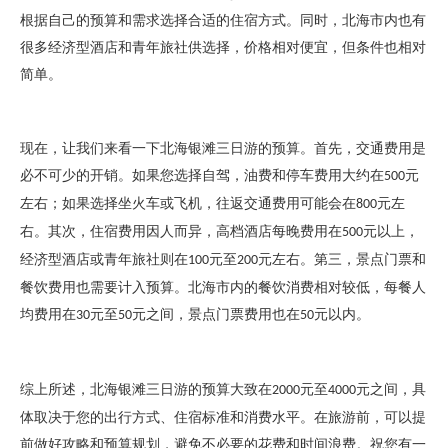
根据自己的预算和需求选择合适的住宿方式。同时，北海市内也有
很多经济型酒店和青年旅社供选择，价格相对便宜，但条件也相对
简单。
现在，让我们来看一下北海银滩三日游的预算。首先，交通费用是
必不可少的开销。如果您选择自驾，油费和停车费用大约在
元
500
左右；如果选择坐火车或飞机，往返交通费用可能会在
元左
800
右。其次，住宿费用因人而异，高档酒店每晚费用在
元以上，
500
经济型酒店或青年旅社则在
元至
元左右。第三，景点门票和
100
200
餐饮费用也需要计入预算。北海市内的餐饮消费相对较低，每餐人
均费用在
元至
元之间，景点门票费用也在
元以内。
30
50
50
综上所述，北海银滩三日游的预算大致在
元至
元之间，具
2000
4000
体取决于您的出行方式、住宿标准和消费水平。在旅游前，可以提
前做好攻略和预算规划，避免不必要的花费和时间浪费。祝您有一