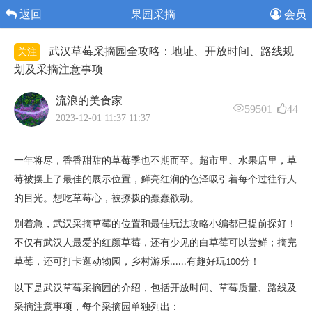
返回
果园采摘
会员
武汉草莓采摘园全攻略：地址、开放时间、路线规
关注
划及采摘注意事项
流浪的美食家
59501
44
2023-12-01 11:37 11:37
一年将尽，香香甜甜的草莓季也不期而至。
超市里、水果店里，草
莓被摆上了最佳的展示位置，鲜亮红润的色泽吸引着每个过往行人
的目光。想吃草莓心，被撩拨的蠢蠢欲动。
别着急，武汉采摘草莓的位置和最佳玩法攻略小编都已提前探好！
不仅有武汉人最爱的红颜草莓，还有少见的白草莓可以尝鲜；摘完
草莓，还可打卡逛动物园，乡村游乐
有趣好玩
分！
......
100
以下是武汉草莓采摘园的介绍，包括开放时间、草莓质量、路线及
采摘注意事项，每个采摘园单独列出：