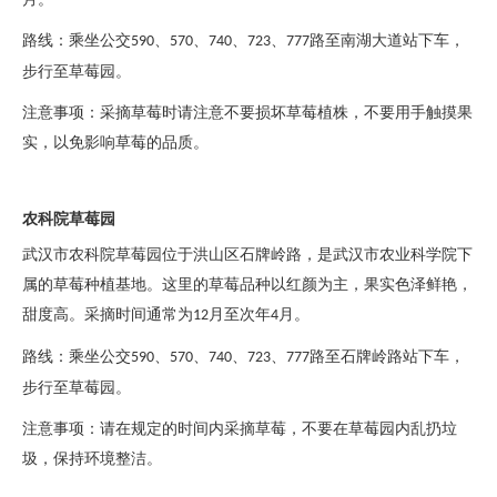
路线：乘坐公交
、
、
、
、
路至南湖大道站下车，
590
570
740
723
777
步行至草莓园。
注意事项：采摘草莓时请注意不要损坏草莓植株，不要用手触摸果
实，以免影响草莓的品质。
农科院草莓园
武汉市农科院草莓园位于洪山区石牌岭路，是武汉市农业科学院下
属的草莓种植基地。这里的草莓品种以红颜为主，果实色泽鲜艳，
甜度高。采摘时间通常为
月至次年
月。
12
4
路线：乘坐公交
、
、
、
、
路至石牌岭路站下车，
590
570
740
723
777
步行至草莓园。
注意事项：请在规定的时间内采摘草莓，不要在草莓园内乱扔垃
圾，保持环境整洁。