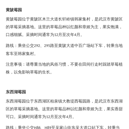
黄陂莓园
黄陂莓园位于黄陂区木兰大道长轩岭镇韩家集村，是武汉市黄陂区
的草莓采摘基地。这里的草莓品种以红颜和章姬为主，果实饱满，
口感细腻。采摘时间通常为
月至次年
月。
12
4
路线：乘坐公交
、
路至黄陂大道中百广场站下车，转乘当地
292
295
客车至韩家集村。
注意事项：请尊重当地的风俗习惯，不要在田间行走时踩踏草莓植
株，以免影响草莓的生长。
东西湖莓园
东西湖莓园位于东西湖区柏泉镇大教堤西莓园路，是武汉市东西湖
区的草莓采摘基地。这里的草莓品种以红颜和章姬为主，果实香甜
可口。采摘时间通常为
月至次年
月。
12
4
路线：乘坐公交
、
至吴家山街东吴大道口站下车，转乘当
H86
H89