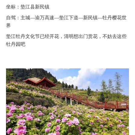
坐标：垫江县新民镇
自驾：主城—渝万高速—垫江下道—新民镇—牡丹樱花世
界
垫江牡丹文化节已经开花，清明想出门赏花，不妨去这些
牡丹园吧