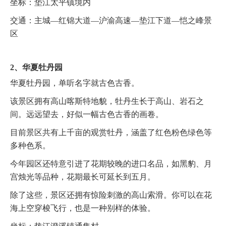
坐标：垫江太平镇境内
交通：主城—红锦大道—沪渝高速—垫江下道—恺之峰景
区
2、华夏牡丹园
华夏牡丹园，单听名字就古色古香。
该景区拥有高山喀斯特地貌，牡丹生长于高山、岩石之
间。远远望去，好似一幅古色古香的画卷。
目前景区共有上千亩的观赏牡丹，涵盖了红色粉色绿色等
多种色系。
今年园区还特意引进了花期较晚的进口名品，如黑豹、月
宫烛光等品种，花期最长可延长到五月。
除了这些，景区还拥有惊险刺激的高山索滑。你可以在花
海上空穿梭飞行，也是一种别样的体验。