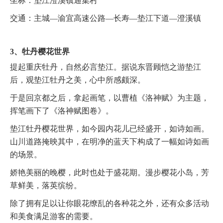
坐标：垫江澄溪镇通集村
交通：主城—渝宜高速公路—长寿—垫江下道—澄溪镇
3、牡丹樱花世界
提起重庆牡丹，自然必言垫江。据说东晋顾恺之游垫江
后，观垫江牡丹之美，心中所感颇深。
于是回京都之后，拿起画笔，以曹植《洛神赋》为主题，
挥笔画下了《洛神赋图卷》。
垫江牡丹樱花世界，如今园内花儿已经盛开，如诗如画。
山川道路掩映其中，在明净的蓝天下构成了一幅如诗如画
的场景。
娇艳美丽的晚樱，此时也处于盛花期。漫步樱花小岛，芳
草鲜美，落英缤纷。
除了拥有足以让你眼花缭乱的各种花之外，还有众多活动
和美食满足游客的需要。