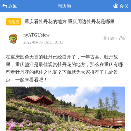
返回
周边游
会员
重庆看牡丹花的地方 重庆周边牡丹花是哪里
周边游
nyATGUsfcw
1699
6
2022-04-06 16:11 16:11
在重庆国色天香的牡丹已经盛开了，千年古县、牡丹故
里，重庆垫江是最佳观赏牡丹花的地方，那么在重庆有哪
些看牡丹花的绝佳之地呢？下面就为大家推荐了几处景
点，一起来看看吧！