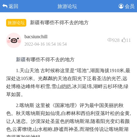
返回
旅游论坛
会员
新疆​有哪些不得不去的地方
旅游论坛
bacsiunchill
928
11
2022-04-16 16:54 16:54
新疆
有哪些不得不去的地方
1.天山天池 古时候称这里是“瑶池”,湖面海拔1910米,最
深处达105米。光粼粼的天池在阳光下泛着圣洁的光芒,远
处博格达峰终年积雪,雪山皑皑,冰川延绵,湖畔云杉环绕,绿
草如茵。
2.喀纳斯 这里被《国家地理》评为最中国美丽的秋
色。秋天喀纳斯宛如仙境,白桦林和西伯利亚落叶松的金黄,
让人迷恋。沙漠深处圣蓝色的喀纳斯湖,随着阳光变幻着颜
色,云雾缭绕,山水相称,静谧而神圣,而湖怪传说让喀纳斯湖