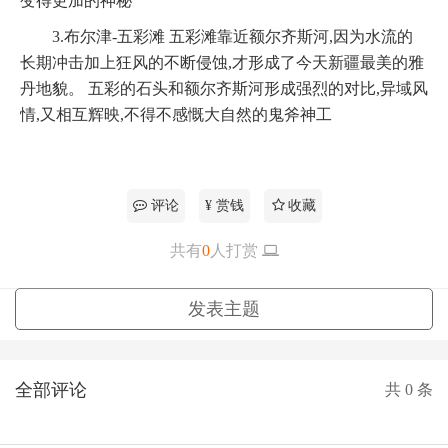
变得更加的神秘
3.布尔津-五彩滩 五彩滩靠近额尔齐斯河,因为水流的
长期冲击加上狂风的不断侵蚀,才形成了今天新疆最美的雅
丹地貌。 五彩的石头和额尔齐斯河形成强烈的对比,异域风
情,又相互辉映,不得不感慨大自然的鬼斧神工
评论
¥ 赏钱
收藏
共有
0
人打赏
更多
发表主题
全部评论
共
0
条