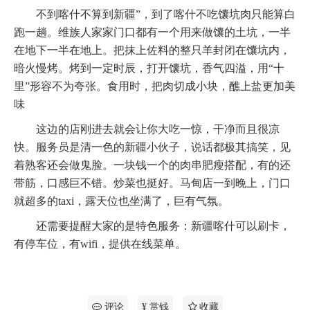
不到喀什不算到新疆”，到了喀什不吃馕坑肉只能算白
跑一趟。维族人家家门口都有一个用来做馕的土坑，一半
在地下一半在地上。把抹上佐料的整只羊封闭在馕坑内，
暗火慢烤。烤到一定时辰，打开馕坑，香气四溢，用“十
里”形容不为夸张。食用时，把肉切成小块，醮上盐更加美
味
这边的店刚进去就会让你大吃一惊，干净而且很凉
快。服务员是清一色的新疆小伙子，说话都极其搞笑，见
着熟客还会做鬼脸。一块钱一个的肉串肥瘦搭配，有的还
带筋，口感巨不错。炒菜也挺好。马甸店一到晚上，门口
就超多的taxi，露天位也坐满了，巨有气氛。
还需要提醒大家的是特色服务：新疆喀什可以刷卡，
有停车位，有wifi，提供在线菜单。
评论
¥ 赏钱
收藏