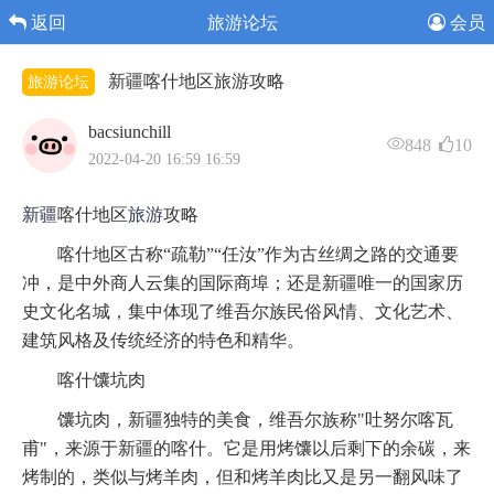
返回
旅游论坛
会员
新疆​喀什地区旅游攻略
旅游论坛
bacsiunchill
848
10
2022-04-20 16:59 16:59
新疆
喀什地区
旅游
攻略
喀什地区古称“疏勒”“任汝”作为古丝绸之路的交通要
冲，是中外商人云集的国际商埠；还是新疆唯一的国家历
史文化名城，集中体现了维吾尔族民俗风情、文化艺术、
建筑风格及传统经济的特色和精华。
喀什馕坑肉
馕坑肉，新疆独特的美食，维吾尔族称"吐努尔喀瓦
甫"，来源于新疆的喀什。它是用烤馕以后剩下的余碳，来
烤制的，类似与烤羊肉，但和烤羊肉比又是另一翻风味了