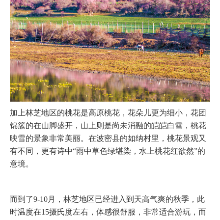
加上林芝地区的桃花是高原桃花，花朵儿更为细小，花团
锦簇的在山脚盛开，山上则是尚未消融的皑皑白雪，桃花
映雪的景象非常美丽。在波密县的如纳村里，桃花景观又
有不同，更有诗中“雨中草色绿堪染，水上桃花红欲然”的
意境。
而到了9-10月，林芝地区已经进入到天高气爽的秋季，此
时温度在15摄氏度左右，体感很舒服，非常适合游玩，而