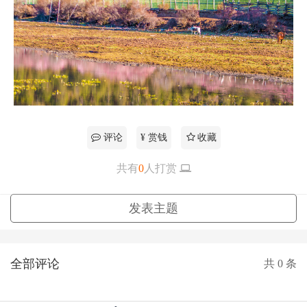
评论
¥ 赏钱
收藏
共有
0
人打赏
更多
发表主题
全部评论
共
0
条