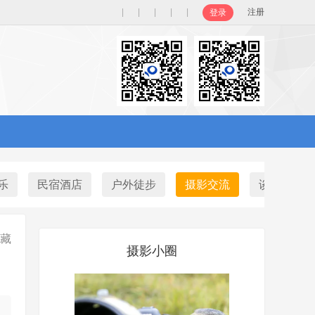
|
|
|
|
|
注册
登录
乐
民宿酒店
户外徒步
摄影交流
谈天说地
藏
摄影小圈