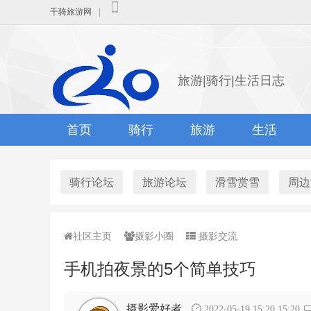
千骑旅游网
|
旅游|骑行|生活日志
首页
骑行
旅游
生活
骑行论坛
旅游论坛
滑雪赏雪
周边
社区主页
摄影小圈
摄影交流
手机拍夜景的5个简单技巧
摄影爱好者
2022-05-19 15:20 15:20