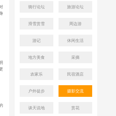
对
骑行论坛
旅游论坛
身
滑雪赏雪
周边游
游记
休闲生活
地方美食
采摘
明
更
农家乐
民宿酒店
户外徒步
摄影交流
的
谈天说地
赏花