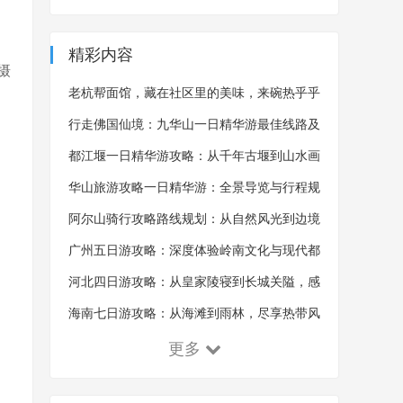
精彩内容
摄
老杭帮面馆，藏在社区里的美味，来碗热乎乎
的杭帮面，吃完浑身舒畅
行走佛国仙境：九华山一日精华游最佳线路及
沿途风景概览
都江堰一日精华游攻略：从千年古堰到山水画
卷的全景探索
华山旅游攻略一日精华游：全景导览与行程规
划的艺术
阿尔山骑行攻略路线规划：从自然风光到边境
体验的探索之旅
广州五日游攻略：深度体验岭南文化与现代都
市魅力
河北四日游攻略：从皇家陵寝到长城关隘，感
受千年古韵！
海南七日游攻略：从海滩到雨林，尽享热带风
情！
更多