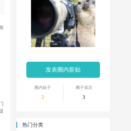
简
发表圈内新贴
圈内贴子
圈子成员
2
3
门
捉
热门分类