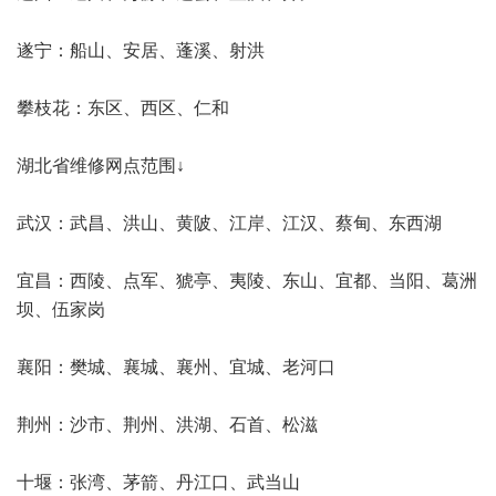
遂宁：船山、安居、蓬溪、射洪
攀枝花：东区、西区、仁和
湖北省维修网点范围↓
武汉：武昌、洪山、黄陂、江岸、江汉、蔡甸、东西湖
宜昌：西陵、点军、猇亭、夷陵、东山、宜都、当阳、葛洲
坝、伍家岗
襄阳：樊城、襄城、襄州、宜城、老河口
荆州：沙市、荆州、洪湖、石首、松滋
十堰：张湾、茅箭、丹江口、武当山