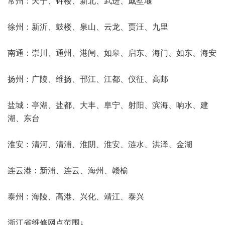
常州：天宁、钟楼、新北、武进、戚墅堰
徐州：新沂、鼓楼、泉山、云龙、贾汪、九里
南通：崇川、通州、港闸、如皋、启东、海门、如东、海安
扬州：广陵、维扬、邗江、江都、仪征、高邮
盐城：亭湖、盐都、大丰、阜宁、射阳、滨海、响水、建
湖、东台
淮安：清河、清浦、淮阴、淮安、涟水、洪泽、金湖
连云港：新浦、连云、海州、赣榆
泰州：海陵、高港、兴化、靖江、泰兴
浙江省维修网点范围↓