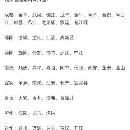
成都：金堂、武侯、锦江、成华、金牛、青羊、新都、青白
江、郫县、温江、龙泉驿、双流、都江堰
绵阳：涪城、游仙、江油、高新区
德阳：旌阳、什邡、绵竹、罗江、中江
南充：顺庆、高坪、嘉陵、阆中、仪陇、南部、蓬安、营山
宜宾：翠屏、南溪、江安、长宁、宜宾县
自贡：大安、贡井、沿滩、自流井
泸州：江阳、龙马、潭纳
达州：通川、万源、达县、宣汉、开江