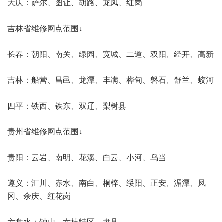
大庆：萨尔、图让、胡路、龙凤、红岗
吉林省维修网点范围↓
长春：朝阳、南关、绿园、宽城、二道、双阳、经开、高新
吉林：船营、昌邑、龙潭、丰满、桦甸、磐石、舒兰、蛟河
四平：铁西、铁东、双辽、梨树县
贵州省维修网点范围↓
贵阳：云岩、南明、花溪、白云、小河、乌当
遵义：汇川、赤水、南白、桐梓、绥阳、正安、湄潭、凤
冈、余庆、红花岗
六盘水：钟山、六枝特区、盘县