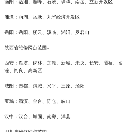
衡阳：蒸湘、雁峰、石鼓、珠晖、南岳、立新开发区
湘潭：雨湖、岳塘、九华经济开发区
岳阳：岳阳、楼云、溪临、湘汨、罗君山
陕西省维修网点范围↓
西安：雁塔、碑林、莲湖、新城、未央、长安、灞桥、临
潼、阎良、高新区
咸阳：秦都、渭城、兴平、三原、泾阳
宝鸡：渭滨、金台、陈仓、岐山
汉中：汉台、城固、南郑、洋县
四川省维修网点范围↓