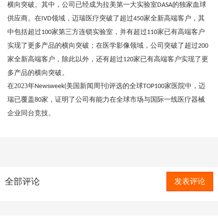
横向突破。其中，公司已经成为拉美第一大实验室
的独家血球
DASA
供应商。在
领域，迈瑞医疗突破了超过
家全新高端客户，其
IVD
450
中包括超过
家第三方连锁实验室，并有超过
家已有高端客户
100
110
实现了更多产品的横向突破；在医学影像领域，公司突破了超过
200
家全新高端客户，除此以外，还有超过
家已有高端客户实现了更
120
多产品的横向突破。
在
2023
年
美国新闻周刊
评选的全球
家医院中，迈
Newsweek(
)
TOP100
瑞已覆盖
家，证明了公司有能力在全球市场与国际一线医疗器械
80
企业同台竞技。
全部评论
发表评论