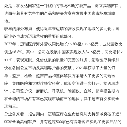
处是，在发达国家这一“挑剔”的市场不断打磨产品、树立高端窗口，
进而带着具有竞争力的产品和解决方案在发展中国家市场攻城略
地。
较早的海外布局，使得近年来迈瑞的营收实现了地域的多元化，国
际业务也成为迈瑞营收的重要组成部分。
2023
年，迈瑞医疗海外营收同比增长
至
亿元，占总营收比
15.8%
135.5
例达
。其中，公司在发展中国家实现收入
亿元，同比增长
38.8%
87.6
2
，表现亮眼。凭借优质的质量和完善的服务，迈瑞医疗持续加
1.0%
快在各国公立市场及高端客户群的突破，
年获取了大量的订
2023
单，监护、检验、超声产品和整体解决方案进入了更多的高端医
院、集团医院和大型连锁实验室，成长空间进一步打开。据迈瑞统
计，公司监护仪、麻醉机、呼吸机、除颤仪、血球、超声报告期内
在全球的市场占有率已实现市场前三的地位，其中超声首次实现全
球前三。
分业务来看，报告期内，迈瑞医疗在生命信息与支持领域突破了近
3
00
家全新高端客户，并有超过
家已有高端客户实现了更多产品的
500