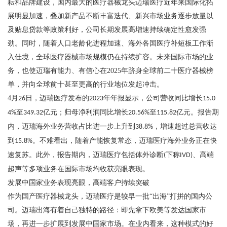
耘和品牌建设，国内最大的医疗器械龙头迈瑞医疗近年来国际化拓
展明显加速，叠加新产品不断丰富迭代、新兴市场业务逐步放量以
及贴息贷款等政策利好，公司长期发展高增速持续确定性愈发强
劲。同时，随着人口老龄化进程加速、海外各国医疗补短板工作渐
入佳境，全球医疗器械市场规模仍在持续扩容。未来国际市场的业
务，也使迈瑞有能力、有信心在
2025
年跻身全球前二十医疗器械榜
单，并向全球前十甚至更高的行业地位发起冲击。
4
月
日，迈瑞医疗发布的
年年报显示，公司营收同比增长
26
2023
15.0
至
亿元；归母净利润同比增长
至
亿元。报告期
4%
349.32
20.56%
115.82
内，迈瑞海外业务营收占比进一步上升到
，增速超过总营收达
38.8%
到
。不难看出，随着产能恢复常态，迈瑞医疗海外业务正在快
15.8%
速复苏。此外，报告期内，迈瑞医疗包括体外诊断
下称
、高端
(
IVD)
超声等多项业务在国际市场均收获亮眼表现。
发展中国家业务表现亮眼，高端客户持续突破
作为国产医疗器械龙头，迈瑞医疗是较早一批
“出海”打拼的国内公
司。迈瑞出海有着自己独特的路径：即先拿下欧美等发达国家市
场，再进一步扩展到发展中国家市场。在业内看来，这种模式的好