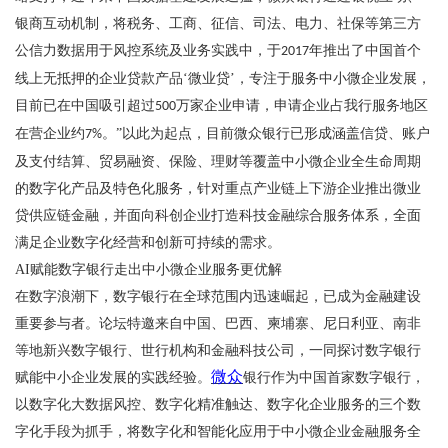
银商互动机制，将税务、工商、征信、司法、电力、社保等第三方
公信力数据用于风控系统及业务实践中，于
年推出了中国首个
2017
线上无抵押的企业贷款产品‘微业贷’，专注于服务中小微企业发展，
目前已在中国吸引超过
万家企业申请，申请企业占我行服务地区
500
在营企业约
。”以此为起点，目前微众银行已形成涵盖信贷、账户
7%
及支付结算、贸易融资、保险、理财等覆盖中小微企业全生命周期
的数字化产品及特色化服务，针对重点产业链上下游企业推出微业
贷供应链金融，并面向科创企业打造科技金融综合服务体系，全面
满足企业数字化经营和创新可持续的需求。
AI
赋能数字银行走出中小微企业服务更优解
在数字浪潮下，数字银行在全球范围内迅速崛起，已成为金融建设
重要参与者。论坛特邀来自中国、巴西、柬埔寨、尼日利亚、南非
等地新兴数字银行、世行机构和金融科技公司，一同探讨数字银行
微众
赋能中小企业发展的实践经验。
银行作为中国首家数字银行，
以数字化大数据风控、数字化精准触达、数字化企业服务的三个数
字化手段为抓手，将数字化和智能化应用于中小微企业金融服务全