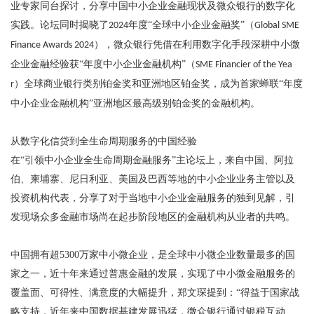
业专家同台探讨，分享中国中小企业金融现状及微众银行的数字化
实践。论坛同时揭晓了
年度“全球中小企业金融奖”（
2024
Global SME
），微众银行凭借在利用数字化手段深耕中小微
Finance Awards 2024
企业金融经验获“年度中小企业金融机构”（
SME Financier of the Yea
）全球商业银行类别铂金奖和亚洲地区铂金奖，成为首家蝉联“年度
r
中小企业金融机构”亚洲地区最高级别铂金奖的金融机构。
从数字化信贷到全生命周期服务的中国经验
在
“引领中小企业全生命周期金融服务”主论坛上，来自中国、阿拉
伯、柬埔寨、尼日利亚、美国及巴西等地的中小企业业务主管以及
投资机构代表，分享了对于当地中小企业金融服务的独到见解，引
发现场众多金融市场尚在起步阶段地区的金融机构从业者的共鸣。
中国拥有超
5300
万家中小微企业，是全球中小微企业数量最多的国
家之一，近十年来通过普惠金融的发展，实现了中小微金融服务的
覆盖面、可得性、满意度的大幅提升，郑文琛提到：“得益于国家战
略支持，近年来中国数据基建发展迅猛，微众银行通过银税互动、