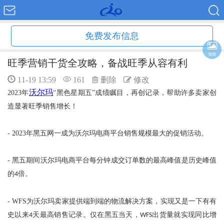
免费发布信息
海报
旺季营销干货全攻略，备战旺季从容有利
11-19 13:59
161
删除
修改
沃尔玛
2023
年
“黑色星期五”成绩瞩目，再创记录，帮助许多卖家创
造显著旺季销售增长！
- 2023
年黑五网一成为沃尔玛电商平台销售规模最大的促销活动。
-
黑五期间沃尔玛电商平台每分钟成交订单数的最高峰值是历史峰值
的
倍。
4
- WFS
为沃尔玛卖家提供端到端的物流解决方案，实现又是一下有有
史以来
天最高销售记录。仅在黑五当天，
出货量就实现同比增
4
WFS