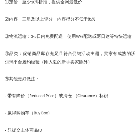
①定价：至少
折扣，提供全网最低价
10%
②内容：三星及以上评分，内容得分不低于
85%
③物流运输：
日内免费配送，使用
配送或两日达等特快运输
3-5
WFS
④品类：促销商品库存充足且符合促销活动主题，卖家有成熟的沃
尔玛平台履约经验（刚入驻的新手卖家除外）
⑤其他更好做法：
-
带有降价（
）或清仓 （
）标识
Reduced Price
Clearance
-
赢得购物车（
）
Buy Box
-
只提交主体商品
ID