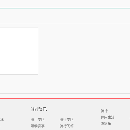
骑行资讯
骑行
休闲生活
路线
骑士专区
骑行专区
农家乐
游
活动赛事
骑行问答