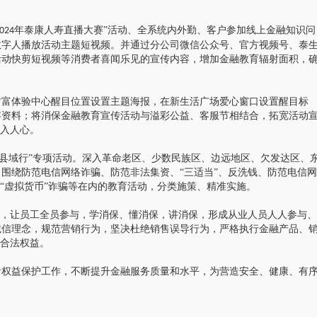
年泰康人寿直播大赛”活动、全系统内外勤、客户参加线上金融知识问
024
数字人播放活动主题短视频。并通过分公司微信公众号、官方视频号、泰
活动快剪短视频等消费者喜闻乐见的宣传内容，增加金融教育辐射面积，
财富体验中心醒目位置设置主题海报，在新生活广场爱心窗口设置醒目标
容资料；将消保金融教育宣传活动与溢彩公益、客服节相结合，拓宽活动
深入人心。
保县域行”专项活动。深入革命老区、少数民族区、边远地区、欠发达区、
围绕防范电信网络诈骗、防范非法集资、“三适当”、反洗钱、防范电信网
“虚拟货币”诈骗等在内的教育活动，分类施策、精准实施。
动，让员工全员参与，学消保、懂消保，讲消保，形成从业人员人人参与、
诚信理念，规范营销行为，坚决杜绝销售误导行为，严格执行金融产品、
者合法权益。
者权益保护工作，不断提升金融服务质量和水平，为营造安全、健康、有