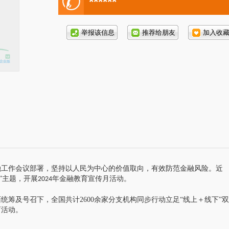
电
******
话号
码:
融工作会议部署，坚持以人民为中心的价值取向，有效防范金融风险。近
”主题，开展
年金融教育宣传月活动。
2024
面统筹及号召下，全国共计
2600
余家分支机构同步行动立足“线上＋线下”双
育活动。