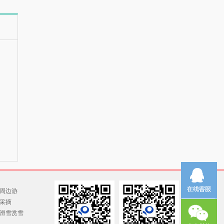
周边游
采摘
滑雪赏雪