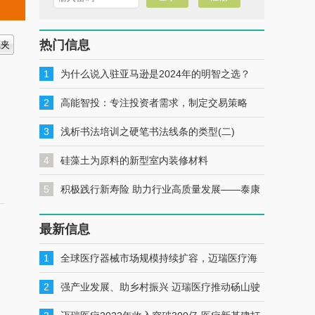
热门信息
1
为什么说入驻亚马逊是2024年的明智之选？
2
高能智投：专注投资者需求，制定交易策略
3
浅析书法培训之硬笔书法线条的类型(二)
4
硅藻土为原料的新型室内装修材料
5
积极践行新寿险 助力行业高质量发展——泰康
人寿安徽分公司党委书记、总经理秦健
最新信息
1
全球医疗器械市场规模持续扩容，迈瑞医疗海
外布局明显加速
2
强产业发展、助乡村振兴 迈瑞医疗推动砀山驶