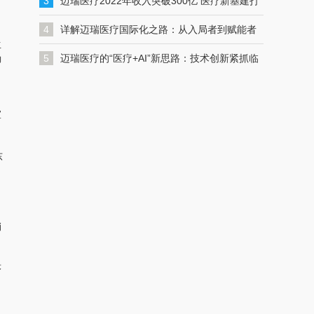
入发展“快车道”
3
迈瑞医疗2022年收入突破300亿 医疗新基建打
开增长空间
4
详解迈瑞医疗国际化之路：从入局者到赋能者
生
5
迈瑞医疗的“医疗+AI”新思路：技术创新紧抓临
确
床需求，智慧生态实现数智化转型｜走进医博
会
宣
东
销
序