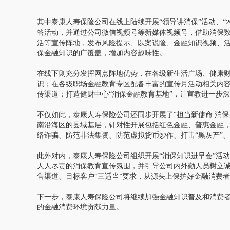
其中泰康人寿保险公司在线上陆续开展
“领导讲消保”活动、“
2
答活动，并通过公司微信视频号等新媒体视频号，借助消保
活等宣传阵地，发布风险提示、以案说险、金融知识视频、
保金融知识的广覆盖，增加内容趣味性。
在线下则充分发挥网点阵地优势，在各级新生活广场、健康
识；在各级职场金融教育专区配备丰富的宣传月活动相关内
传渠道；打造健财中心
“消保金融教育基地”，让宣教进一步
不仅如此，泰康人寿保险公司还同步开展了
“担当新使命 消
南沿海区的县域基层，针对性开展包括红色金融、普惠金融，
络诈骗、防范非法集资、防范虚拟货币炒作、打击“黑灰产”、
此外对内，泰康人寿保险公司组织开展
“消保知识进早会”活
人人尽责的消保教育宣传氛围，并引导公司内外勤人员树立
售渠道、目标客户“三适当”要求，从源头上保护好金融消费
下一步，泰康人寿保险公司将继续加强金融知识普及和消费
的金融消费环境贡献力量。