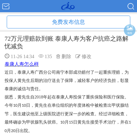
免费发布信息
海报
72万元理赔款到账 泰康人寿为客户抗癌之路解
忧减负
11-26 14:34
135
删除
修改
泰康人寿怎么样
近日，泰康人寿广西分公司南宁本部成功赔付了一起重疾理赔，为
投保人黄先生后期的治疗送去了保障，减轻客户的经济负担，彰显
泰康的诚信与责任。
据悉，黄先生自
2018
年起在泰康人寿投保了重疾保险和医疗保险。
今年
月
日，黄先生在单位组织的年度体检中被检查出甲状腺结
10
10
节，医生建议他至上级医院进行更深一步的检查。经过详细检查，
最终确诊为甲状腺乳头状癌。
月
日黄先生接受手术治疗，并在
10
15
1
月
日出院。
0
20