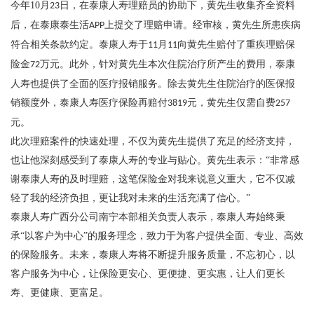
今年
10
月
日，在泰康人寿理赔员的协助下，黄先生收集齐全资料
23
后，在泰康泰生活
上提交了理赔申请。经审核，黄先生所患疾病
APP
符合相关条款约定。泰康人寿于
月
向黄先生赔付了重疾理赔保
11
11
险金
万元。此外，针对黄先生本次住院治疗所产生的费用，泰康
72
人寿也提供了全面的医疗报销服务。除去黄先生住院治疗的医保报
销额度外，泰康人寿医疗保险再赔付
元，黄先生仅需自费
3819
257
元。
此次理赔案件的快速处理，不仅为黄先生提供了充足的经济支持，
也让他深刻感受到了泰康人寿的专业与贴心。黄先生表示：
“非常感
谢泰康人寿的及时理赔，这笔保险金对我来说意义重大，它不仅减
轻了我的经济负担，更让我对未来的生活充满了信心。”
泰康人寿广西分公司南宁本部相关负责人表示，泰康人寿始终秉
承
“以客户为中心”的服务理念，致力于为客户提供全面、专业、高效
的保险服务。未来，泰康人寿将不断提升服务质量，不忘初心，以
客户服务为中心，让保险更安心、更便捷、更实惠，让人们更长
寿、更健康、更富足。