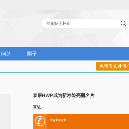
问答
圈子
免费发布此类
泰康HWP成为新寿险亮丽名片
区域：
电
******