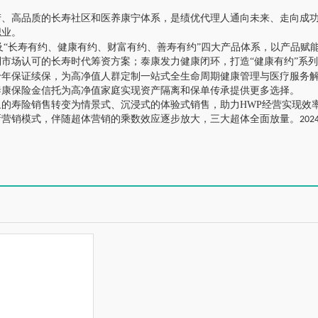
产、高品质的长寿社区和医养康宁体系，是绩优代理人通向未来、走向成
职业。
“长寿有约、健康有约、财富有约、善寿有约”四大产品体系，以产品赋
市场认可的长寿时代筹资方案；泰康发力健康闭环，打造“健康有约”系列
十年保证续保，为高净值人群定制一站式全生命周期健康管理与医疗服务
泰康保险金信托为高净值家庭实现资产隔离和保单传承提供更多选择。
象的寿险销售转变为情景式、沉浸式的体验式销售，助力
HWP
经营实现效
新营销模式，伴随超体营销的乘数效应逐步放大，三大超体全面放量。
202