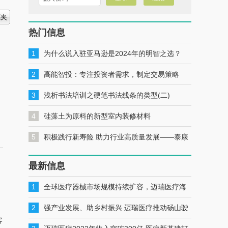
热门信息
1
为什么说入驻亚马逊是2024年的明智之选？
2
高能智投：专注投资者需求，制定交易策略
3
浅析书法培训之硬笔书法线条的类型(二)
4
硅藻土为原料的新型室内装修材料
5
积极践行新寿险 助力行业高质量发展——泰康
人寿安徽分公司党委书记、总经理秦健
最新信息
1
全球医疗器械市场规模持续扩容，迈瑞医疗海
外布局明显加速
2
强产业发展、助乡村振兴 迈瑞医疗推动砀山驶
客