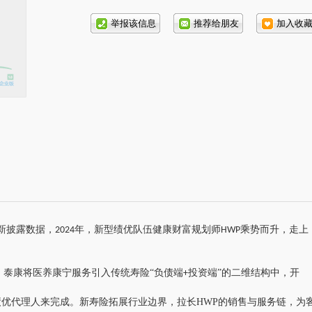
话号
码:
新披露数据，
年，新型绩优队伍健康财富规划师
乘势而升，走上
2024
HWP
，泰康将医养康宁服务引入传统寿险“负债端
投资端”的二维结构中，开
+
绩优代理人来完成。新寿险拓展行业边界，拉长
HWP
的销售与服务链，为