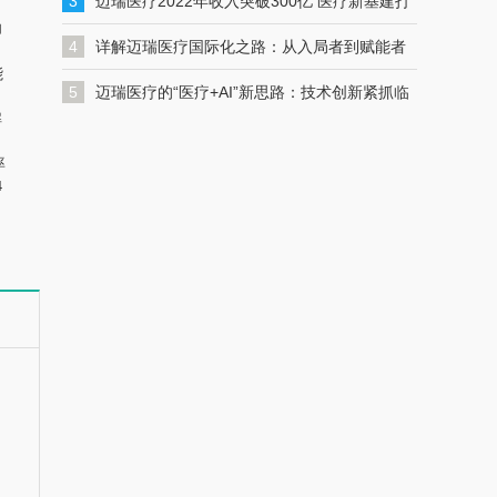
入发展“快车道”
3
迈瑞医疗2022年收入突破300亿 医疗新基建打
功
开增长空间
4
详解迈瑞医疗国际化之路：从入局者到赋能者
能
5
迈瑞医疗的“医疗+AI”新思路：技术创新紧抓临
解
床需求，智慧生态实现数智化转型｜走进医博
率
会
4