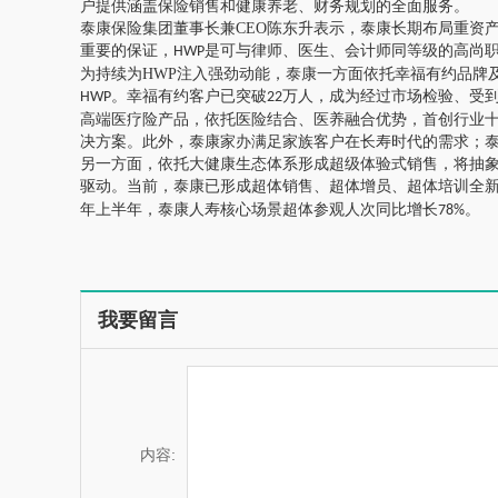
户提供涵盖保险销售和健康养老、财务规划的全面服务。
泰康保险集团董事长兼
CEO
陈东升表示，泰康长期布局重资
重要的保证，
是可与律师、医生、会计师同等级的高尚
HWP
为持续为
HWP
注入强劲动能，泰康一方面依托幸福有约品牌及
。幸福有约客户已突破
万人，成为经过市场检验、受到
HWP
22
高端医疗险产品，依托医险结合、医养融合优势，首创行业
决方案。此外，泰康家办满足家族客户在长寿时代的需求；
另一方面，依托大健康生态体系形成超级体验式销售，将抽
驱动。当前，泰康已形成超体销售、超体增员、超体培训全
年上半年，泰康人寿核心场景超体参观人次同比增长
。
78%
我要留言
内容: