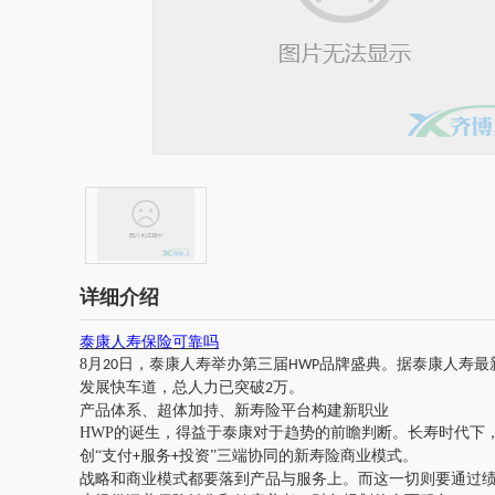
详细介绍
泰康人寿保险可靠吗
8
月
日，泰康人寿举办第三届
品牌盛典。据泰康人寿最
20
HWP
发展快车道，总人力已突破
万。
2
产品体系、超体加持、新寿险平台构建新职业
HWP
的诞生，得益于泰康对于趋势的前瞻判断。长寿时代下
创“支付
服务
投资”三端协同的新寿险商业模式。
+
+
战略和商业模式都要落到产品与服务上。而这一切则要通过