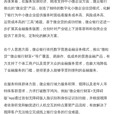
具体来看，在服务实体经济、精准支持中小微企业方面，微众银行
推出的
“微业贷”产品，创造了独特的数字化小微企业信贷模式，化解
了银行为中小微企业提供服务时面临着服务成本高、风险成本高、
运营成本高的“三高”难题。基于微业贷的成功经验，微众银行还进一
步扩展其金融服务版图，分别针对产业链上下游客群和科创类企业
提供了差异化、定制化的解决方案。
在个人普惠方面，微众银行依托数字普惠金融业务模式，推出
“微粒
贷”“微众银行财富
”等广覆盖、易操作、低成本的普惠金融产品，有
+
力支持了个体工商户以及普罗大众的金融服务需求，也极大地降低
了金融服务的门槛，使得更多人能够享受到便利的金融服务。
在服务特殊群体方面，微众银行倾力服务听障、视障以及老年人等
特殊客群需求，力求打破数字鸿沟。例如
“微众银行财富
无障碍
+
版”
通过首创无障碍版人脸识别和身份证识别功能，并根据视障
App
者依靠听觉和触觉进行人机交互的特点重塑产品流程，有效解决了
视障客户无法独立完成线上银行业务的行业难题。