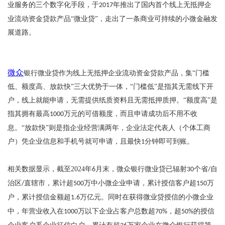
业服务的三个数字化手段，于
年推出了国内首个线上无抵押企
2017
业流动资金贷款产品“微业贷”，走出了一条商业可持续的小微金融发
展道路。
微众
银行微业贷作为线上无抵押企业流动资金贷款产品，集
“门槛
低、额度高、放款快”三大优势于一体，“门槛低”是指其无需线下开
户，线上就能申请，无需提供纸质资料且无需抵押质押。“额度高”是
指其拥有最高
万元的可借额度，而且申请成功后不用不收
1000
息。“放款快”则是指企业经营满两年，企业法定代表人（个体工商
户）凭企业信息和手机号就可申请，且最快
分钟即可到账。
1
相关数据显示，截至
2024
年
月末，微众银行微业贷已辐射
个省
自
6
30
/
治区
直辖市，累计超
万中小微企业申请，累计授信客户超
万
/
500
150
户，累计授信金额超
万亿元。同时在获得微业贷授信的小微企业
1.6
中，年营业收入在
万以下企业占客户总数超
，超
的授信
1000
70%
50%