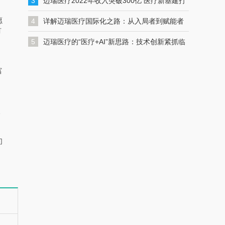
入发展“快车道”
3
迈瑞医疗2022年收入突破300亿 医疗新基建打
开增长空间
愿
4
详解迈瑞医疗国际化之路：从入局者到赋能者
有
5
迈瑞医疗的“医疗+AI”新思路：技术创新紧抓临
郑
床需求，智慧生态实现数智化转型｜走进医博
富
会
及
们