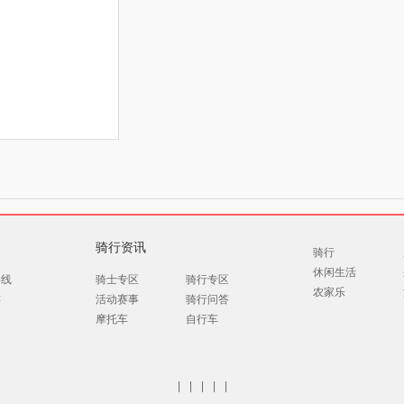
骑行资讯
骑行
休闲生活
路线
骑士专区
骑行专区
农家乐
游
活动赛事
骑行问答
摩托车
自行车
|
|
|
|
|