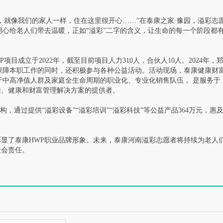
，就像我们的家人一样，住在这里很开心……”在泰康之家·豫园，溢彩志
用心给老人们带去温暖，正如“溢彩”二字的含义，让生命的每一个阶段都
目成立于2022年，截至目前项目人力310人，合伙人10人。2024年，
在保障本职工作的同时，还积极参与各种公益活动。活动现场，泰康健康财
于中高净值人群及家庭全生命周期的职业化、专业化销售队伍， 是服务于
老、健康和财富管理解决方案的提供者。
，通过提供“溢彩设备”“溢彩培训”“溢彩科技”等公益产品364万元，惠
显了泰康HWP职业品牌形象。未来，泰康河南溢彩志愿者将持续为老人
社会责任。