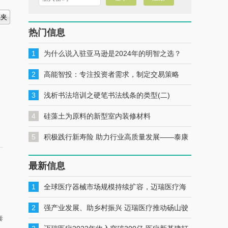
热门信息
1
为什么说入驻亚马逊是2024年的明智之选？
2
高能智投：专注投资者需求，制定交易策略
3
浅析书法培训之硬笔书法线条的类型(二)
4
硅藻土为原料的新型室内装修材料
5
积极践行新寿险 助力行业高质量发展——泰康
人寿安徽分公司党委书记、总经理秦健
最新信息
1
全球医疗器械市场规模持续扩容，迈瑞医疗海
外布局明显加速
2
强产业发展、助乡村振兴 迈瑞医疗推动砀山驶
泰