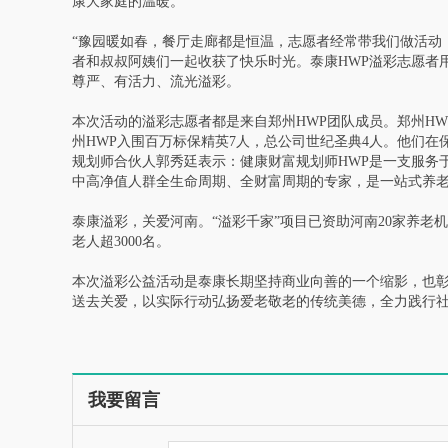
康大家庭的温暖。
“豫园暖如春，餐厅走廊都是恒温，志愿者经常带我们做活动
者和叔叔阿姨们一起收获了快乐时光。泰康HWP溢彩志愿者
尊严、有活力、流光溢彩。
本次活动的溢彩志愿者都是来自郑州HWP团队成员。郑州HWP项
州HWP入围百万标保精英7人，总公司世纪圣典4人。他们
规划师合伙人郭秀廷表示：健康财富规划师HWP是一支服务
中高净值人群全生命周期、全财富周期的专家，是一站式养
泰康溢彩，关爱河南。“溢彩千家”项目已资助河南20家养老机构
老人超3000名。
本次溢彩公益活动是泰康长期坚持商业向善的一个缩影，也彰
送去关爱，以实际行动弘扬爱老敬老的传统美德，全力践行
我要留言