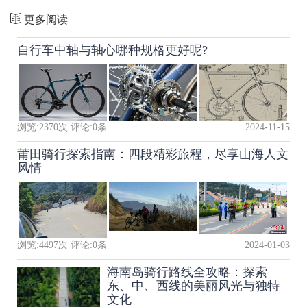
更多阅读
自行车中轴与轴心哪种规格更好呢?
浏览:
2370
次 评论:
0
条
2024-11-15
莆田骑行探索指南：四段精彩旅程，尽享山海人文
风情
浏览:
4497
次 评论:
0
条
2024-01-03
海南岛骑行路线全攻略：探索
东、中、西线的美丽风光与独特
文化