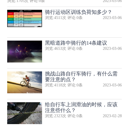
浏览:
1705
次 评论:
0
条
2023-03-06
骑行运动区训练负荷知多少？
浏览:
4511
次 评论:
0
条
2023-03-06
黑暗道路中骑行的14条建议
浏览:
4653
次 评论:
0
条
2023-03-06
挑战山路自行车骑行，有什么需
要注意的点？
浏览:
4118
次 评论:
0
条
2023-03-06
给自行车上润滑油的时候，应该
注意些什么？
浏览:
2323
次 评论:
0
条
2023-02-28