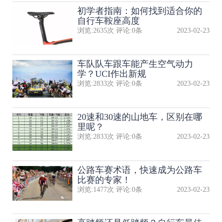
初学者指南：如何找到适合你的
自行车鞍座高度
浏览:
2635
次 评论:
0
条
2023-02-23
​车队队​车跟车能产生空气动力
学？UCI作出新规
浏览:
2833
次 评论:
0
条
2023-02-23
20速和30速的山地车，区别在哪
里呢？
浏览:
2833
次 评论:
0
条
2023-02-23
公路车赛术语，快速成为公路车
比赛的专家！
浏览:
1477
次 评论:
0
条
2023-02-23