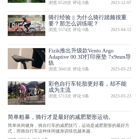
浏览:
6520
次 评论:
0
条
2023-12-07
骑行经验 || 为什么骑行踏频很重
要？那怎么训练呢？
浏览:
5574
次 评论:
0
条
2023-04-12
Fizik推出升级款Vento Argo
Adaptive 00 3D打印座垫 7x9mm导
轨
浏览:
5041
次 评论:
0
条
2023-03-23
彩色自行车轮胎更好看，却不能
成为主流
浏览:
5713
次 评论:
0
条
2023-03-23
简单粗暴，骑行才是最好的减肥塑形运动。
简单休闲健身，骑自行车的减肥技巧，运动是减肥塑形的最好方
式，而骑自行车这种休闲健身训练也越来越..