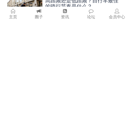
高踏频还是低踏频？自行车最佳
的骑行节奏是什么？
浏览:
2105
次 评论:
0
条
2023-02-23
主页
圈子
资讯
论坛
会员中心
长途骑行归来，要学会如何保养单车！
1.车架清洗车架可以用抹布蘸水淋到部件上，这样粘在车架底下
的泥块遇到水后很易变软，这个时候只要再..
浏览:
1783
次 评论:
0
条
2023-02-17
骑行锻炼多少公里合适？骑友经
验之谈，附年龄强度运动心率对
照表
浏览:
3762
次 评论:
0
条
2023-02-17
为什么说骑行是跑步最佳的交叉
训练方式之一
浏览:
834
次 评论:
0
条
2022-12-27
骑后必看！冬季用车保养、维修