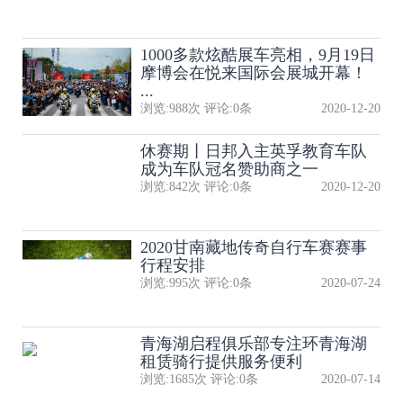
1000多款炫酷展车亮相，9月19日
摩博会在悦来国际会展城开幕！
...
浏览:
988
次 评论:
0
条
2020-12-20
休赛期丨日邦入主英孚教育车队
成为车队冠名赞助商之一
浏览:
842
次 评论:
0
条
2020-12-20
2020甘南藏地传奇自行车赛赛事
行程安排
浏览:
995
次 评论:
0
条
2020-07-24
青海湖启程俱乐部专注环青海湖
租赁骑行提供服务便利
浏览:
1685
次 评论:
0
条
2020-07-14