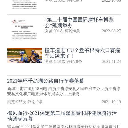
浏览:
2756
次 评论:
0
条
2022-10-08
“第二十届中国国际摩托车博览
会”延期举办
浏览:
901
次 评论:
0
条
2022-08-27
撞车撞进ICU？盘爷根特六日赛撞
车后续来了！
浏览:
1201
次 评论:
0
条
2021-11-24
2021年环千岛湖公路自行车赛落幕
新华社北京10月18日电 由浙江省淳安县人民政府主办，浙江省淳
安县文化和广电旅游体育局承办，上海鸿..
浏览:
955
次 评论:
0
条
2021-10-19
御风而行-2021保定第二届隆基泰和杯健康骑行活
动圆满落幕
御风而行-2021保定第二届隆基泰和杯健康骑行活动圆满落幕9月2