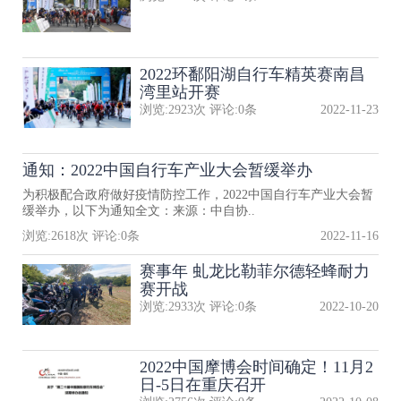
2022环鄱阳湖自行车精英赛南昌
湾里站开赛
浏览:
2923
次 评论:
0
条
2022-11-23
通知：2022中国自行车产业大会暂缓举办
为积极配合政府做好疫情防控工作，2022中国自行车产业大会暂
缓举办，以下为通知全文：来源：中自协..
浏览:
2618
次 评论:
0
条
2022-11-16
赛事年 虬龙比勒菲尔德轻蜂耐力
赛开战
浏览:
2933
次 评论:
0
条
2022-10-20
2022中国摩博会时间确定！11月2
日-5日在重庆召开