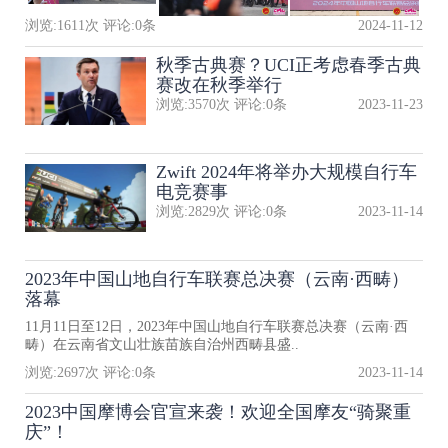
浏览:
1611
次 评论:
0
条
2024-11-12
秋季古典赛？UCI正考虑春季古典
赛改在秋季举行
浏览:
3570
次 评论:
0
条
2023-11-23
Zwift 2024年将举办大规模自行车
电竞赛事
浏览:
2829
次 评论:
0
条
2023-11-14
2023年中国山地自行车联赛总决赛（云南·西畴）
落幕
11月11日至12日，2023年中国山地自行车联赛总决赛（云南·西
畴）在云南省文山壮族苗族自治州西畴县盛..
浏览:
2697
次 评论:
0
条
2023-11-14
2023中国摩博会官宣来袭！欢迎全国摩友“骑聚重
庆”！