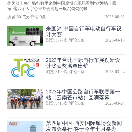
作为骑士每年骑行数里来到中国摩博会现场看到“欢迎骑士回
家”这六个大字心里都会涌起一股沉甸甸的暖..
浏览:
3017
次 评论:
0
条
2023-08-02
来宜兴 中国自行车电动自行车设
计大赛
浏览:
3577
次 评论:
0
条
2023-04-13
2023年台北国际自行车展创新设
计奖获奖名单出炉
浏览:
3109
次 评论:
0
条
2023-03-24
2023年中国公路自行车联赛第一
站（云南芒市站）圆满落幕
浏览:
5415
次 评论:
0
条
2023-03-24
第四届中国·西安国际摩博会新闻
发布会举行 将于今年七月举办