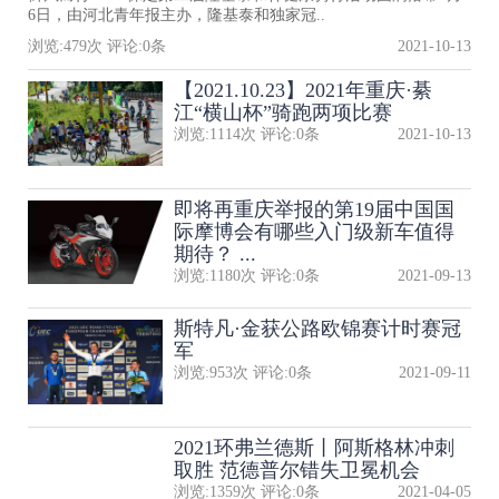
6日，由河北青年报主办，隆基泰和独家冠..
浏览:
479
次 评论:
0
条
2021-10-13
【2021.10.23】2021年重庆·綦
江“横山杯”骑跑两项比赛
浏览:
1114
次 评论:
0
条
2021-10-13
即将再重庆举报的第19届中国国
际摩博会有哪些入门级新车值得
期待？ ...
浏览:
1180
次 评论:
0
条
2021-09-13
斯特凡·金获公路欧锦赛计时赛冠
军
浏览:
953
次 评论:
0
条
2021-09-11
2021环弗兰德斯丨阿斯格林冲刺
取胜 范德普尔错失卫冕机会
浏览:
1359
次 评论:
0
条
2021-04-05