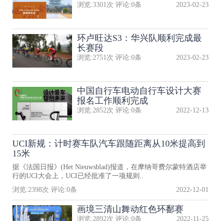
浏览:
3301
次 评论:
0
条
2023-02-23
环卢旺达S3：华兴队顺利完成最
长赛段
浏览:
2751
次 评论:
0
条
2023-02-23
中国自行车电动自行车设计大赛
报名工作顺利完成
浏览:
2852
次 评论:
0
条
2022-12-13
UCI新规：计时赛车队汽车跟随距离从10米提高到
15米
据《法国日报》(Het Nieuwsblad)报道，在摩纳哥费尔蒙特酒店举
行的UCI大会上，UCI已经批准了一项规则..
浏览:
2398
次 评论:
0
条
2022-12-01
画境三清山舞动红色环鄱赛
浏览:
2892
次 评论:
0
条
2022-11-25