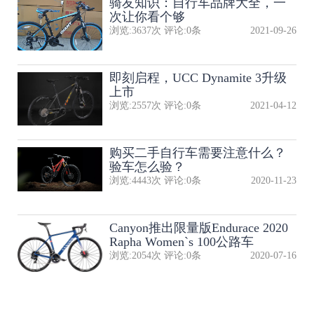
骑友知识：自行车品牌大全，一
次让你看个够
浏览:
3637
次 评论:
0
条
2021-09-26
即刻启程，UCC Dynamite 3升级
上市
浏览:
2557
次 评论:
0
条
2021-04-12
购买二手自行车需要注意什么？
验车怎么验？
浏览:
4443
次 评论:
0
条
2020-11-23
Canyon推出限量版Endurace 2020
Rapha Women`s 100公路车
浏览:
2054
次 评论:
0
条
2020-07-16