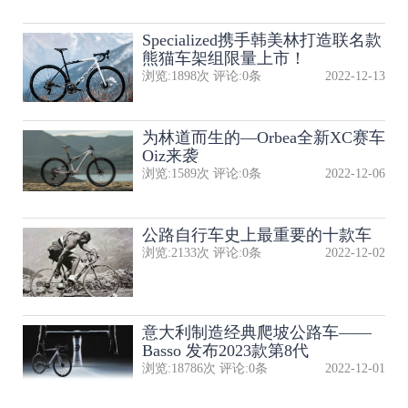
Specialized携手韩美林打造联名款
熊猫车架组限量上市！
浏览:
1898
次 评论:
0
条
2022-12-13
为林道而生的—Orbea全新XC赛车
Oiz来袭
浏览:
1589
次 评论:
0
条
2022-12-06
公路自行车史上最重要的十款车
浏览:
2133
次 评论:
0
条
2022-12-02
意大利制造经典爬坡公路车——
Basso 发布2023款第8代
浏览:
18786
次 评论:
0
条
2022-12-01