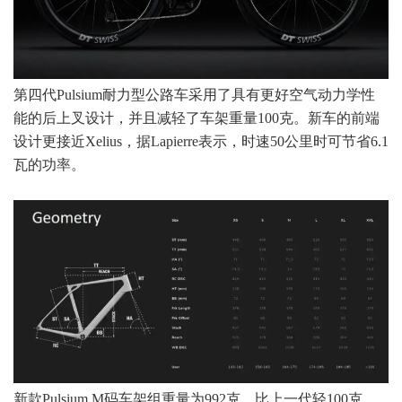
第四代Pulsium耐力型公路车采用了具有更好空气动力学性
能的后上叉设计，并且减轻了车架重量100克。新车的前端
设计更接近Xelius，据Lapierre表示，时速50公里时可节省6.1
瓦的功率。
新款Pulsium M码车架组重量为992克，比上一代轻100克。