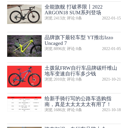
全能旗舰 打破界限丨2022
ARGON18 SUM系列登场
浏览:
2413
次 评论:
0
条
2022-01-15
品牌旗下最轻车型 YT推出Izzo
Uncaged 7
浏览:
8896
次 评论:
0
条
2022-01-05
土拨鼠FRW自行车品牌碳纤维山
地车变速自行车多少钱
浏览:
2010
次 评论:
0
条
2021-10-21
给新手骑行写的公路车选购指
南，真是太太太太太有用了！
浏览:
1686
次 评论:
0
条
2021-10-18