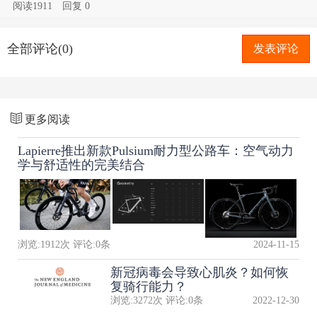
阅读1911
回复
0
全部评论(0)
发表评论
更多阅读
Lapierre推出新款Pulsium耐力型公路车：空气动力
学与舒适性的完美结合
浏览:
1912
次 评论:
0
条
2024-11-15
新冠病毒会导致心肌炎？如何恢
复骑行能力？
浏览:
3272
次 评论:
0
条
2022-12-30