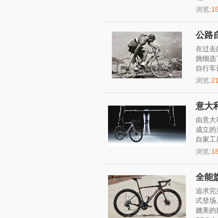
浏览:
1
公路
在过去
挑细选
自行车
浏览:
2
意大利
由意大利
成立的
自家工厂
浏览:
1
全能旗
追求完
式登场
媲美的