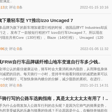
在满足..
413
次 评论:
0
条
2022-01-15 10:16
下最轻车型 YT推出Izzo Uncaged 7
多品牌为旗下的新车增加避震行程的时候，德国品牌YT Industries却反
之， 发布了一款较短行程的YT Izzo自行车Uncaged 7。所以现在
系列现在共有Core（130行程）、Blaze（140行程）、Uncaged（120
896
次 评论:
0
条
2022-01-05 11:32
鼠FRW自行车品牌碳纤维山地车变速自行车多少钱..
全球公认的最佳健康运动，骑车时会大量消耗体内脂肪，从而降低身体
到减肥的目的。每天骑行一小时，坚持半年能看到很好的减肥效果可以
一小时骑行，可加快身体内糖分的分解，减少脂肪的累积。在进行..
010
次 评论:
0
条
2021-10-21 14:31
手骑行写的公路车选购指南，真是太太太太太有用了！..
手为什么会萌发加入公路车行列的念头呢？是因为它帅气的骑乘姿势，
为想享受破风的乐趣与骑乘的快感？不论原因是什么，在畅快奔驰前你