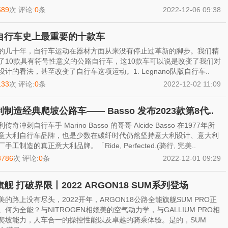
589
次 评论:
0
条
2022-12-06 09:38
自行车史上最重要的十款车
的几十年，自行车运动在器材方面从来没有停止过革新的脚步。我们精
了10款具有符号性意义的公路自行车，这10款车可以说是改变了我们对
设计的看法，甚至改变了自行车这项运动。1. Legnano队版自行车..
133
次 评论:
0
条
2022-12-02 11:09
制造经典爬坡公路车—— Basso 发布2023款第8代..
传奇冲刺自行车手 Marino Basso 的哥哥 Alcide Basso 在1977年所
意大利自行车品牌，也是少数在碳纤时代仍然坚持意大利设计、意大利
手工制造的真正意大利品牌。「Ride, Perfected.(骑行, 完美..
8786
次 评论:
0
条
2022-12-01 09:29
舰 打破界限丨2022 ARGON18 SUM系列登场
美的路上没有尽头，2022开年，ARGON18公路全能旗舰SUM PRO正
。何为全能？与NITROGEN相媲美的空气动力学，与GALLIUM PRO相
爬坡能力，人车合一的操控性能以及卓越的骑乘体验。是的，SUM