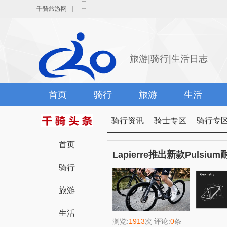
千骑旅游网
|
旅游|骑行|生活日志
首页
骑行
旅游
生活
骑行资讯
骑士专区
骑行专
首页
Lapierre推出新款Pul
骑行
旅游
生活
浏览:
1913
次 评论:
0
条