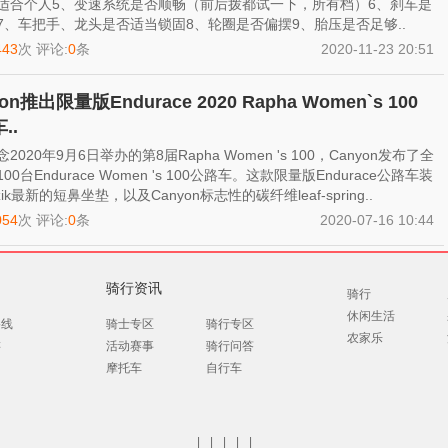
适合个人5、变速系统是否顺畅（前后拨都试一下，所有档）6、刹车是
7、车把手、龙头是否适当锁固8、轮圈是否偏摆9、胎压是否足够..
443
次 评论:
0
条
2020-11-23 20:51
on推出限量版Endurace 2020 Rapha Women`s 100
..
2020年9月6日举办的第8届Rapha Women 's 100，Canyon发布了全
00台Endurace Women 's 100公路车。这款限量版Endurace公路车装
zik最新的短鼻坐垫，以及Canyon标志性的碳纤维leaf-spring..
054
次 评论:
0
条
2020-07-16 10:44
骑行资讯
骑行
休闲生活
路线
骑士专区
骑行专区
农家乐
游
活动赛事
骑行问答
摩托车
自行车
|
|
|
|
|