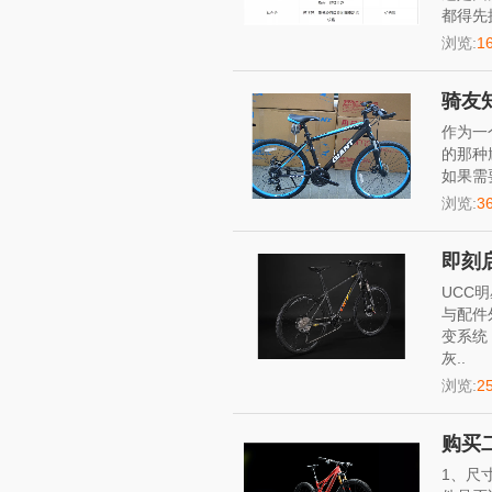
都得先
浏览:
1
骑友
作为一
的那种
如果需
浏览:
3
即刻启
UCC
与配件
变系统
灰..
浏览:
2
购买
1、尺