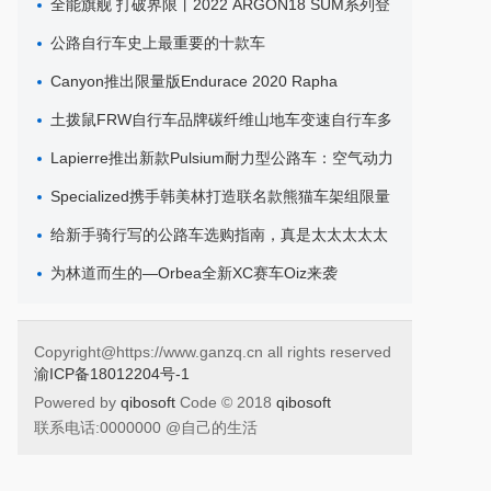
全能旗舰 打破界限丨2022 ARGON18 SUM系列登
场
公路自行车史上最重要的十款车
Canyon推出限量版Endurace 2020 Rapha
Women`s 100公路车
土拨鼠FRW自行车品牌碳纤维山地车变速自行车多
少钱
Lapierre推出新款Pulsium耐力型公路车：空气动力
学与舒适性的完美结合..
Specialized携手韩美林打造联名款熊猫车架组限量
上市！..
给新手骑行写的公路车选购指南，真是太太太太太
有用了！..
为林道而生的—Orbea全新XC赛车Oiz来袭
Copyright@https://www.ganzq.cn all rights reserved
渝ICP备18012204号-1
Powered by
qibosoft
Code © 2018
qibosoft
联系电话:0000000 @自己的生活