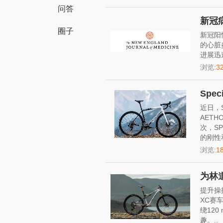
问答
新冠
圈子
新冠阳
的心脏
进展迅
浏览:
3
Spe
近日，S
AET
次，S
的刚性和
浏览:
1
为林道
提升操
XC赛
绕12
趣。..