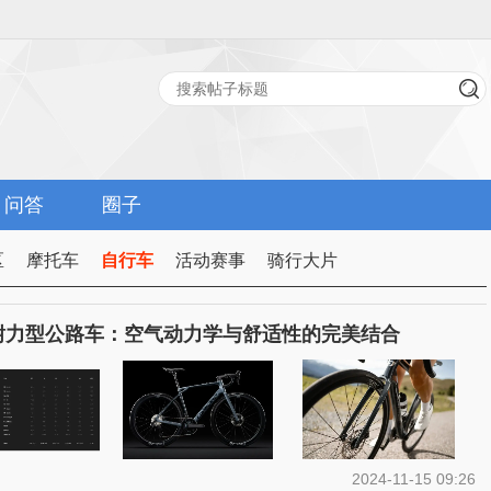
问答
圈子
区
摩托车
自行车
活动赛事
骑行大片
sium耐力型公路车：空气动力学与舒适性的完美结合
2024-11-15 09:26