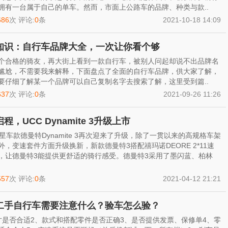
拥有一台属于自己的单车。然而，市面上公路车的品牌、种类与款..
686
次 评论:
0
条
2021-10-18 14:09
知识：自行车品牌大全，一次让你看个够
个合格的骑友，再大街上看到一款自行车，被别人问起却说不出品牌名
尴尬，不需要我来解释，下面盘点了全面的自行车品牌，供大家了解，
要仔细了解某一个品牌可以自己复制名字去搜索了解，这里受到篇..
637
次 评论:
0
条
2021-09-26 11:26
程，UCC Dynamite 3升级上市
明星车款德曼特Dynamite 3再次迎来了升级，除了一贯以来的高规格车架
外，变速套件方面升级换新，新款德曼特3搭配禧玛诺DEORE 2*11速
，让德曼特3能提供更舒适的骑行感受。德曼特3采用了墨闪蓝、柏林
557
次 评论:
0
条
2021-04-12 21:21
二手自行车需要注意什么？验车怎么验？
寸是否合适2、款式和搭配零件是否正确3、是否提供发票、保修单4、零