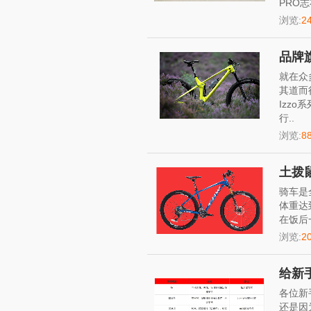
PRO志
浏览:
2
品牌旗
就在众
其道而行
Izzo
行..
浏览:
8
土拨
骑车是
体重达
在饭后
浏览:
2
给新
各位新
还是因