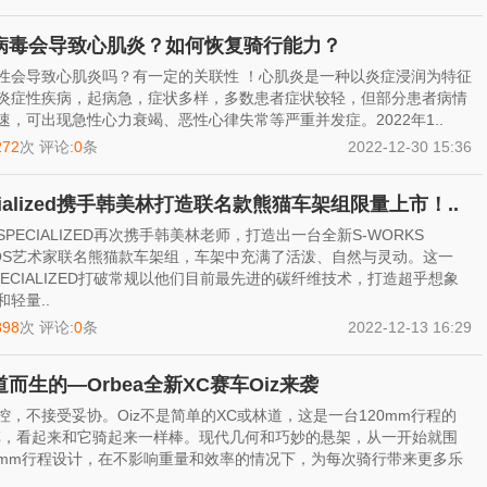
病毒会导致心肌炎？如何恢复骑行能力？
性会导致心肌炎吗？有一定的关联性 ！心肌炎是一种以炎症浸润为特征
炎症性疾病，起病急，症状多样，多数患者症状较轻，但部分患者病情
速，可出现急性心力衰竭、恶性心律失常等严重并发症。2022年1..
272
次 评论:
0
条
2022-12-30 15:36
cialized携手韩美林打造联名款熊猫车架组限量上市！..
PECIALIZED再次携手韩美林老师，打造出一台全新S-WORKS
HOS艺术家联名熊猫款车架组，车架中充满了活泼、自然与灵动。这一
PECIALIZED打破常规以他们目前最先进的碳纤维技术，打造超乎想象
轻量..
898
次 评论:
0
条
2022-12-13 16:29
而生的—Orbea全新XC赛车Oiz来袭
控，不接受妥协。Oiz不是简单的XC或林道，这是一台120mm行程的
车，看起来和它骑起来一样棒。现代几何和巧妙的悬架，从一开始就围
0 mm行程设计，在不影响重量和效率的情况下，为每次骑行带来更多乐