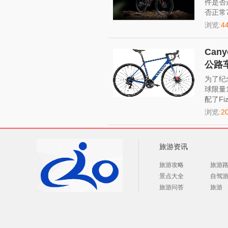
件是否
否正常
浏览:
4
Cany
公路车
为了纪念
球限量1
配了Fi
浏览:
2
旅游资讯
旅游攻略
旅游
景点大全
自驾
旅游问答
旅游