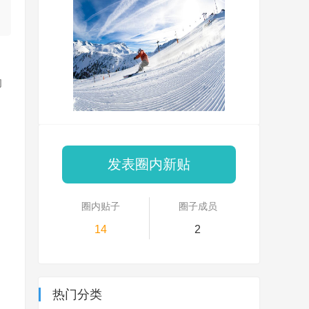
的
发表圈内新贴
圈内贴子
圈子成员
14
2
热门分类