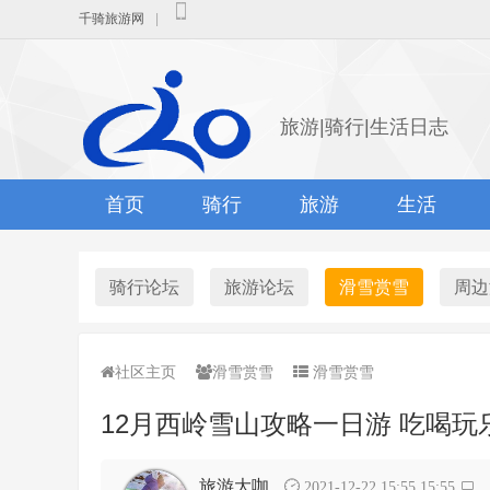
千骑旅游网
|
旅游|骑行|生活日志
首页
骑行
旅游
生活
骑行论坛
旅游论坛
滑雪赏雪
周边
社区主页
滑雪赏雪
滑雪赏雪
12月西岭雪山攻略一日游 吃喝
旅游大咖
2021-12-22 15:55 15:55