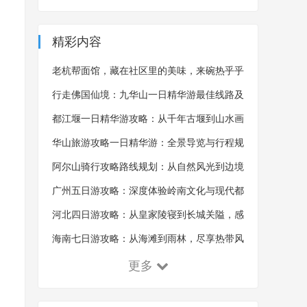
精彩内容
老杭帮面馆，藏在社区里的美味，来碗热乎乎
的杭帮面，吃完浑身舒畅
行走佛国仙境：九华山一日精华游最佳线路及
沿途风景概览
都江堰一日精华游攻略：从千年古堰到山水画
卷的全景探索
华山旅游攻略一日精华游：全景导览与行程规
划的艺术
阿尔山骑行攻略路线规划：从自然风光到边境
体验的探索之旅
广州五日游攻略：深度体验岭南文化与现代都
市魅力
河北四日游攻略：从皇家陵寝到长城关隘，感
受千年古韵！
海南七日游攻略：从海滩到雨林，尽享热带风
情！
更多