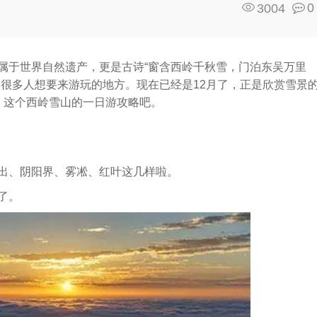
0
3004
属于世界自然遗产，更是古诗“窗含西岭千秋雪，门泊东吴万里
是很多人想要来游玩的地方。现在已经是12月了，正是欣赏雪景
，这个西岭雪山的一日游攻略吧。
出、阴阳界、雾凇、红叶这几样啦。
了。