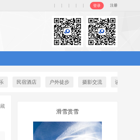
|
|
|
|
|
注册
登录
乐
民宿酒店
户外徒步
摄影交流
谈天说地
藏
滑雪赏雪