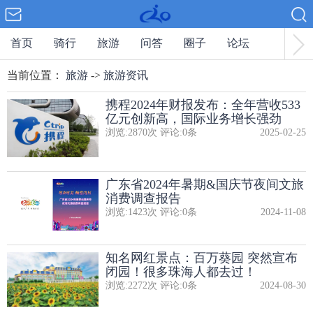
首页
骑行
旅游
问答
圈子
论坛
当前位置：
旅游
->
旅游资讯
携程2024年财报发布：全年营收533
亿元创新高，国际业务增长强劲
浏览:
2870
次 评论:
0
条
2025-02-25
广东省2024年暑期&国庆节夜间文旅
消费调查报告
浏览:
1423
次 评论:
0
条
2024-11-08
知名网红景点：百万葵园 突然宣布
闭园！很多珠海人都去过！
浏览:
2272
次 评论:
0
条
2024-08-30