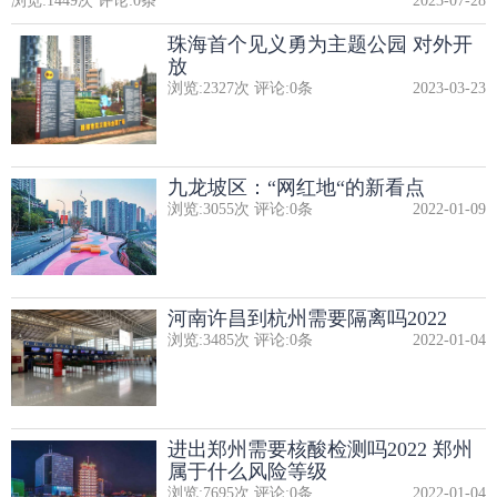
浏览:
1449
次 评论:
0
条
2023-07-28
珠海首个见义勇为主题公园 对外开
放
浏览:
2327
次 评论:
0
条
2023-03-23
九龙坡区：“网红地“的新看点
浏览:
3055
次 评论:
0
条
2022-01-09
河南许昌到杭州需要隔离吗2022
浏览:
3485
次 评论:
0
条
2022-01-04
进出郑州需要核酸检测吗2022 郑州
属于什么风险等级
浏览:
7695
次 评论:
0
条
2022-01-04