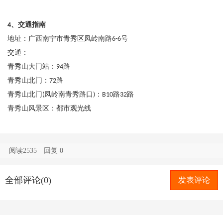
、交通指南
4
地址：广西南宁市青秀区凤岭南路
号
6-6
交通：
青秀山大门站：
路
94
青秀山北门：
路
72
青秀山北门
凤岭南青秀路口
：
路
路
(
)
B10
32
青秀山风景区：都市观光线
阅读2535
回复
0
全部评论(0)
发表评论