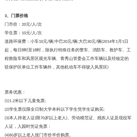
、门票价格
3
门市价：
元
人
次
20
/
/
学生票：
元
人
次
10
/
/
道路环保费：小车
元
辆
中巴
元
辆
大巴
元
辆
年
月
日
10
/
;
20
/
;
30
/
(2014
1
1
起，每日
时至
时，除执行特殊任务的警车、消防车、救护车、工
8
18
程救险车和风景区观光车辆、青秀山管委会工作车辆以及经核定的
驻保护区单位工作车辆外，其他机动车不得驶入风景区
)
票务优惠：
米以下儿童免票
(1)1.2
;
学生票仅限全日制大学本科以下学生凭学生证购买
(2)
;
本人持老人证
限
岁以上老人
、劳动模范证、残疾人证及现役军
(3)
(
70
)
人证，入园时凭证免票：
岁以上老人按门市价半价购票。
(4)60