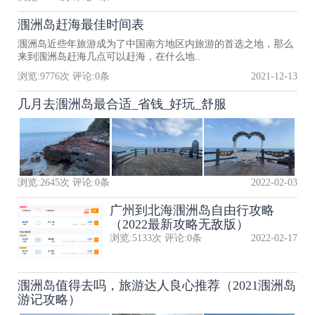
涠洲岛赶海最佳时间表
涠洲岛近些年旅游成为了中国南方地区内旅游的首选之地，那么
来到涠洲岛赶海几点可以赶海，在什么地..
浏览:
9776
次 评论:
0
条
2021-12-13
几月去涠洲岛最合适_省钱_好玩_舒服
浏览:
2645
次 评论:
0
条
2022-02-03
广州到北海涠洲岛自由行攻略
（2022最新攻略无敌版）
浏览:
5133
次 评论:
0
条
2022-02-17
涠洲岛值得去吗，旅游达人良心推荐（2021涠洲岛
游记攻略）