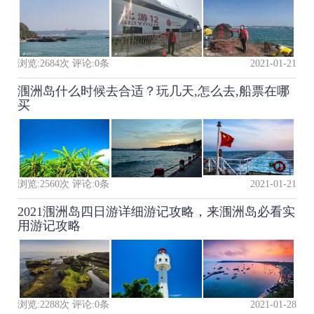
浏览:
2684
次 评论:
0
条
2021-01-21
涠洲岛什么时候去合适？玩几天,怎么去,船票在哪
买
浏览:
2560
次 评论:
0
条
2021-01-21
2021涠洲岛四日游详细游记攻略，来涠洲岛必看实
用游记攻略
浏览:
2288
次 评论:
0
条
2021-01-28