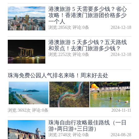
港澳旅游 5 天需要多少钱？省心
攻略！香港澳门旅游团价格多少
一个人
浏览:
2856
次 评论:
0
条
2024-12-18
港澳旅游 5 天多少钱？五天路线
和景点！去澳门旅游多少钱？
浏览:
2252
次 评论:
0
条
2024-12-18
珠海免费公园人气排名来咯！周末好去处
浏览:
3692
次 评论:
0
条
2024-11-11
珠海自由行攻略最佳路线（一日
游+两日游+三日游）
浏览:
2748
次 评论:
0
条
2024-08-28