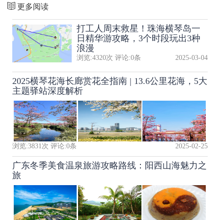
更多阅读
打工人周末救星！珠海横琴岛一
日精华游攻略，3个时段玩出3种
浪漫
浏览:
4320
次 评论:
0
条
2025-03-04
2025横琴花海长廊赏花全指南 | 13.6公里花海，5大
主题驿站深度解析
浏览:
3831
次 评论:
0
条
2025-02-25
广东冬季美食温泉旅游攻略路线：阳西山海魅力之
旅