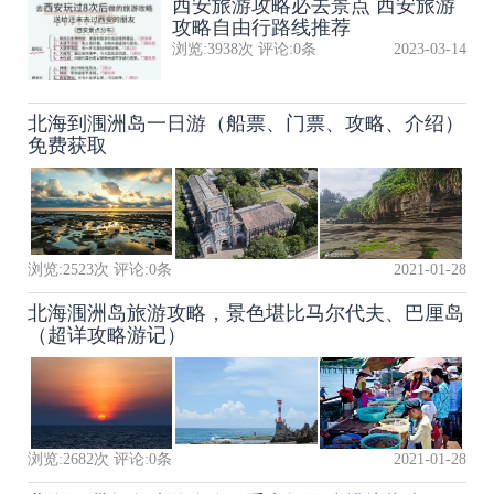
西安旅游攻略必去景点 西安旅游
攻略自由行路线推荐
浏览:
3938
次 评论:
0
条
2023-03-14
北海到涠洲岛一日游（船票、门票、攻略、介绍）
免费获取
浏览:
2523
次 评论:
0
条
2021-01-28
北海涠洲岛旅游攻略，景色堪比马尔代夫、巴厘岛
（超详攻略游记）
浏览:
2682
次 评论:
0
条
2021-01-28