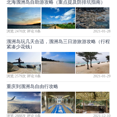
北海涠洲岛自助游攻略（重点提及防排坑指南）
浏览:
2470
次 评论:
0
条
2021-01-28
涠洲岛玩几天合适，涠洲岛三日游旅游攻略（行程
紧凑少花钱）
浏览:
2579
次 评论:
0
条
2021-01-29
重庆到涠洲岛自由行攻略
浏览:
2888
次 评论:
0
条
2021-12-10