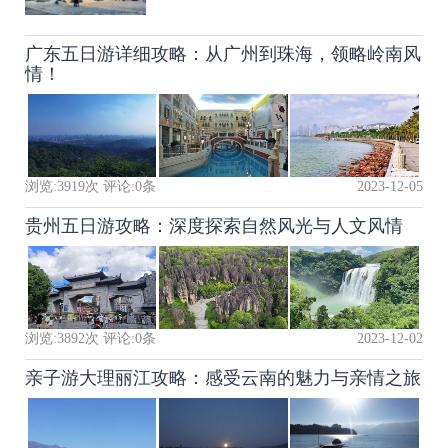
广东五日游详细攻略：从广州到珠海，领略岭南风
情！
浏览:
3919
次 评论:
0
条
2023-12-05
贵州五日游攻略：深度探索自然风光与人文风情
浏览:
3892
次 评论:
0
条
2023-12-02
亲子游大理丽江攻略：感受云南的魅力与亲情之旅