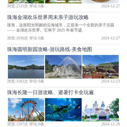
浏览:
2535
次 评论:
0
条
2024-12-27
珠海金湖欢乐世界周末亲子游玩攻略
珠海，这座阳光明媚的沿海城市，正迎来一个全新的亲子乐园
—— 金湖欢乐世界。它将于 2025 年春节盛..
浏览:
1836
次 评论:
0
条
2024-12-27
珠海圆明新园攻略-游玩路线-美食地图
浏览:
3182
次 评论:
0
条
2024-12-23
珠海长隆一日游攻略、避暑打卡全玩遍
浏览:
1597
次 评论:
0
条
2024-12-20