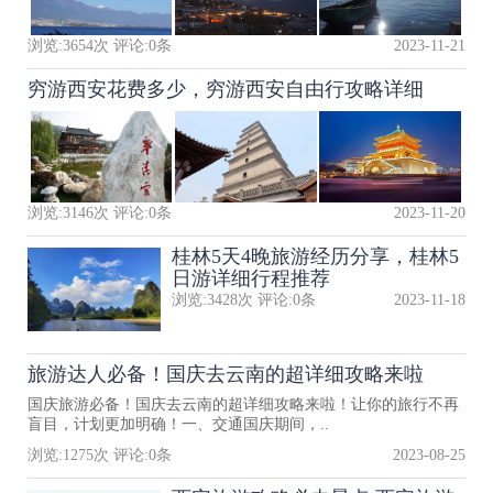
浏览:
3654
次 评论:
0
条
2023-11-21
穷游西安花费多少，穷游西安自由行攻略详细
浏览:
3146
次 评论:
0
条
2023-11-20
桂林5天4晚旅游经历分享，桂林5
日游详细行程推荐
浏览:
3428
次 评论:
0
条
2023-11-18
旅游达人必备！国庆去云南的超详细攻略来啦
国庆旅游必备！国庆去云南的超详细攻略来啦！让你的旅行不再
盲目，计划更加明确！一、交通国庆期间，..
浏览:
1275
次 评论:
0
条
2023-08-25