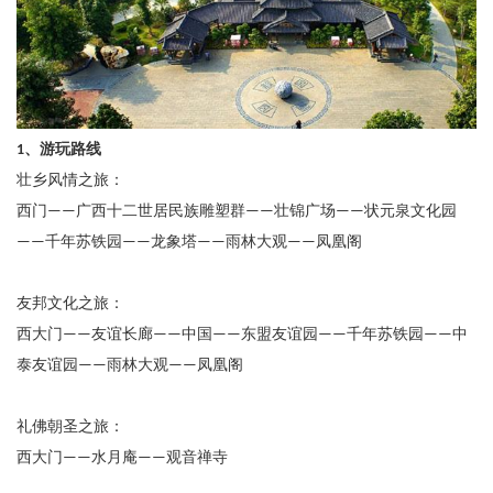
、游玩路线
1
壮乡风情之旅：
西门
广西十二世居民族雕塑群
壮锦广场
状元泉文化园
——
——
——
千年苏铁园
龙象塔
雨林大观
凤凰阁
——
——
——
——
友邦文化之旅：
西大门
友谊长廊
中国
东盟友谊园
千年苏铁园
中
——
——
——
——
——
泰友谊园
雨林大观
凤凰阁
——
——
礼佛朝圣之旅：
西大门
水月庵
观音禅寺
——
——