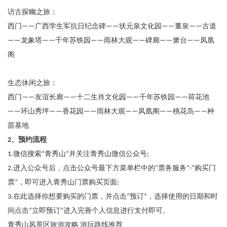
访古探幽之旅：
西门
广西学生军抗日纪念碑
状元泉文化园
董泉
古道
——
——
——
——
龙象塔
千年苏铁园
雨林大观
碑廊
箫台
凤凰
——
——
——
——
——
——
阁
生态休闲之旅：
西门
友谊长廊
十二生肖文化园
千年苏铁园
荷花池
——
——
——
——
环山秀坪
香花园
雨林大观
凤凰阁
桃花岛
种
——
——
——
——
——
——
苗基地
、预约流程
2
微信搜索
青秀山
并关注青秀山微信公众号
1.
“
”
;
进入公众号后，点击公众号最下方菜单栏中的
票务服务
购买门
2.
“
”-“
票
，即可进入青秀山门票购买页面
”
;
在此选择你想要购买的门票，并点击
预订
，选择使用的日期和时
3.
“
”
间点击
立即预订
进入完善个人信息进行支付即可。
“
”
青秀山风景区
旅游
攻略
游玩路线推荐