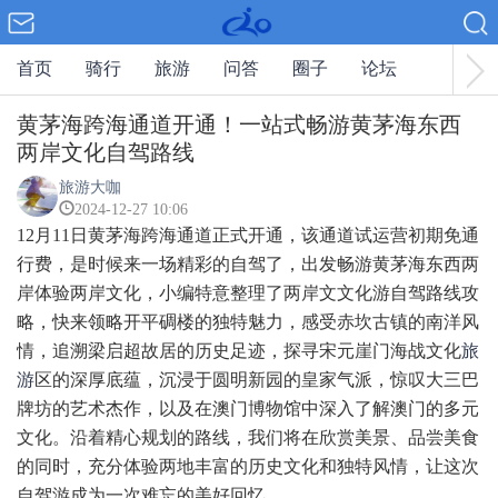
首页
骑行
旅游
问答
圈子
论坛
黄茅海跨海通道开通！一站式畅游黄茅海东西
两岸文化自驾路线
旅游大咖
2024-12-27 10:06
12月11日黄茅海跨海通道正式开通，该通道试运营初期免通
行费，是时候来一场精彩的自驾了，出发畅游黄茅海东西两
岸体验两岸文化，小编特意整理了两岸文文化游自驾路线攻
略，快来领略开平碉楼的独特魅力，感受赤坎古镇的南洋风
情，追溯梁启超故居的历史足迹，探寻宋元崖门海战文化
旅
游
区的深厚底蕴，沉浸于圆明新园的皇家气派，惊叹大三巴
牌坊的艺术杰作，以及在澳门博物馆中深入了解澳门的多元
文化。沿着精心规划的路线，我们将在欣赏美景、品尝美食
的同时，充分体验两地丰富的历史文化和独特风情，让这次
自驾游成为一次难忘的美好回忆。