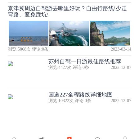
京津冀周边自驾游去哪里好玩？自由行路线!少走
弯路、避免踩坑!
浏览:
5868
次 评论:
0
条
2023-03-14
苏州自驾一日游最佳路线推荐
浏览:
4427
次 评论:
0
条
2022-12-07
国道227全程路线详细地图
浏览:
10322
次 评论:
0
条
2022-12-07