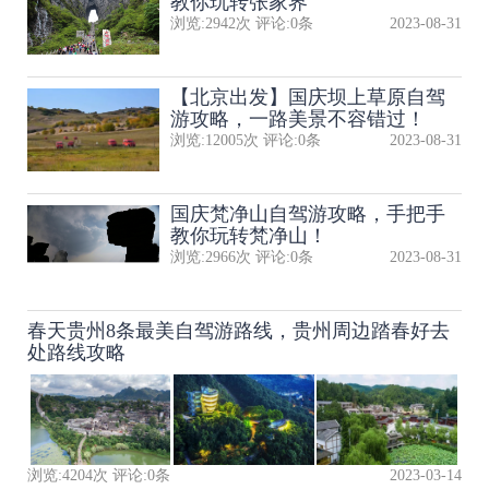
教你玩转张家界
浏览:
2942
次 评论:
0
条
2023-08-31
【北京出发】国庆坝上草原自驾
游攻略，一路美景不容错过！
浏览:
12005
次 评论:
0
条
2023-08-31
国庆梵净山自驾游攻略，手把手
教你玩转梵净山！
浏览:
2966
次 评论:
0
条
2023-08-31
春天贵州8条最美自驾游路线，贵州周边踏春好去
处路线攻略
浏览:
4204
次 评论:
0
条
2023-03-14