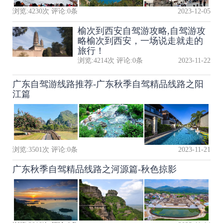
浏览:
4230
次 评论:
0
条
2023-12-05
榆次到西安自驾游攻略,自驾游攻
略榆次到西安，一场说走就走的
旅行！
浏览:
4214
次 评论:
0
条
2023-11-22
广东自驾游线路推荐-广东秋季自驾精品线路之阳
江篇
浏览:
3501
次 评论:
0
条
2023-11-21
广东秋季自驾精品线路之河源篇-秋色掠影