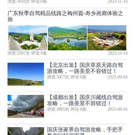
浏览:
3010
次 评论:
0
条
2023-11-14
广东秋季自驾精品线路之梅州篇-寿乡画廊体验之
旅
浏览:
3307
次 评论:
0
条
2023-11-14
【北京出发】国庆草原天路自驾
游攻略，一路美景不容错过！
浏览:
3477
次 评论:
0
条
2023-09-04
【成都出发】国庆川藏线自驾游
攻略，一路美景不容错过！
浏览:
2895
次 评论:
0
条
2023-09-04
国庆张家界自驾游攻略，手把手