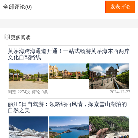
全部评论(0)
发表评论
更多阅读
黄茅海跨海通道开通！一站式畅游黄茅海东西两岸
文化自驾路线
浏览:
2274
次 评论:
0
条
2024-12-27
丽江5日自驾游：领略纳西风情，探索雪山湖泊的
自然之美