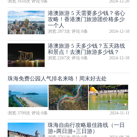
浏览:
1610
次 评论:
0
条
2024-12-20
港澳旅游 5 天需要多少钱？省心
攻略！香港澳门旅游团价格多少
一个人
浏览:
2873
次 评论:
0
条
2024-12-18
港澳旅游 5 天多少钱？五天路线
和景点！去澳门旅游多少钱？
浏览:
2267
次 评论:
0
条
2024-12-18
珠海免费公园人气排名来咯！周末好去处
浏览:
3709
次 评论:
0
条
2024-11-11
珠海自由行攻略最佳路线（一日
游+两日游+三日游）