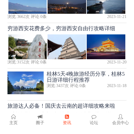
浏览:
3662
次 评论:
0
条
2023-11-21
穷游西安花费多少，穷游西安自由行攻略详细
浏览:
3152
次 评论:
0
条
2023-11-20
桂林5天4晚旅游经历分享，桂林5
日游详细行程推荐
浏览:
3437
次 评论:
0
条
2023-11-18
旅游达人必备！国庆去云南的超详细攻略来啦
国庆旅游必备！国庆去云南的超详细攻略来啦！让你的旅行不再
盲目，计划更加明确！一、交通国庆期间，..
主页
圈子
资讯
论坛
会员中心
浏览:
1283
次 评论:
0
条
2023-08-25