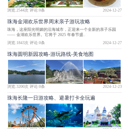
浏览:
2544
次 评论:
0
条
2024-12-27
珠海金湖欢乐世界周末亲子游玩攻略
珠海，这座阳光明媚的沿海城市，正迎来一个全新的亲子乐园
—— 金湖欢乐世界。它将于 2025 年春节盛..
浏览:
1843
次 评论:
0
条
2024-12-27
珠海圆明新园攻略-游玩路线-美食地图
浏览:
3200
次 评论:
0
条
2024-12-23
珠海长隆一日游攻略、避暑打卡全玩遍