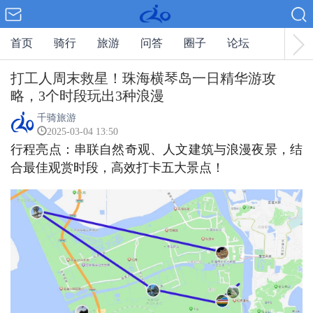
首页
骑行
旅游
问答
圈子
论坛
打工人周末救星！珠海横琴岛一日精华游攻
略，3个时段玩出3种浪漫
千骑旅游
2025-03-04 13:50
行程亮点：串联自然奇观、人文建筑与浪漫夜景，结
合最佳观赏时段，高效打卡五大景点！