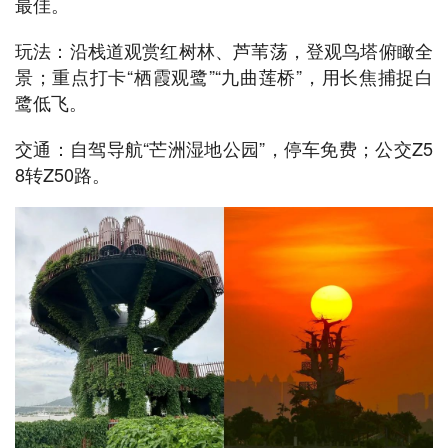
最佳。
玩法：沿栈道观赏红树林、芦苇荡，登观鸟塔俯瞰全
景；重点打卡“栖霞观鹭”“九曲莲桥”，用长焦捕捉白
鹭低飞。
交通：自驾导航“芒洲湿地公园”，停车免费；公交Z5
8转Z50路。