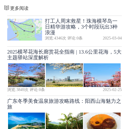
更多阅读
打工人周末救星！珠海横琴岛一
日精华游攻略，3个时段玩出3种
浪漫
浏览:
4346
次 评论:
0
条
2025-03-04
2025横琴花海长廊赏花全指南 | 13.6公里花海，5大
主题驿站深度解析
浏览:
3849
次 评论:
0
条
2025-02-25
广东冬季美食温泉旅游攻略路线：阳西山海魅力之
旅