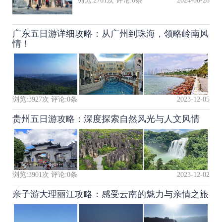
浏览:
2761
次 评论:
0
条
2024-08-28
广东五日游详细攻略：从广州到珠海，领略岭南风
情！
浏览:
3927
次 评论:
0
条
2023-12-05
贵州五日游攻略：深度探索自然风光与人文风情
浏览:
3901
次 评论:
0
条
2023-12-02
亲子游大理丽江攻略：感受云南的魅力与亲情之旅