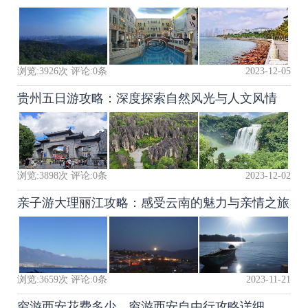
浏览:
3926
次 评论:
0
条
2023-12-05
贵州五日游攻略：深度探索自然风光与人文风情
浏览:
3898
次 评论:
0
条
2023-12-02
亲子游大理丽江攻略：感受云南的魅力与亲情之旅
浏览:
3659
次 评论:
0
条
2023-11-21
穷游西安花费多少，穷游西安自由行攻略详细