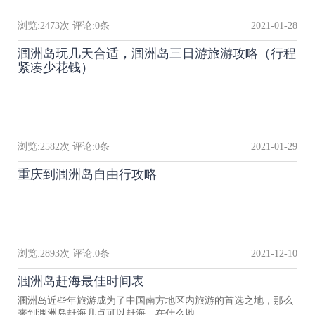
浏览:
2473
次 评论:
0
条
2021-01-28
涠洲岛玩几天合适，涠洲岛三日游旅游攻略（行程
紧凑少花钱）
浏览:
2582
次 评论:
0
条
2021-01-29
重庆到涠洲岛自由行攻略
浏览:
2893
次 评论:
0
条
2021-12-10
涠洲岛赶海最佳时间表
涠洲岛近些年旅游成为了中国南方地区内旅游的首选之地，那么
来到涠洲岛赶海几点可以赶海，在什么地..