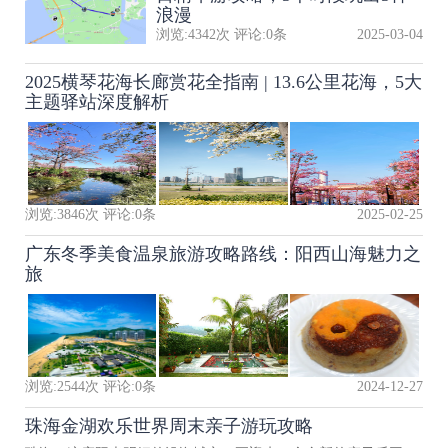
浪漫
浏览:
4342
次 评论:
0
条
2025-03-04
2025横琴花海长廊赏花全指南 | 13.6公里花海，5大
主题驿站深度解析
浏览:
3846
次 评论:
0
条
2025-02-25
广东冬季美食温泉旅游攻略路线：阳西山海魅力之
旅
浏览:
2544
次 评论:
0
条
2024-12-27
珠海金湖欢乐世界周末亲子游玩攻略