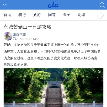
首页
骑行
旅游
问答
圈子
论坛
永城芒砀山一日游攻略
旅游大咖
2022-03-17 14:25
芒砀山文物
旅游
区是千里豫东平原上唯一的山群，整个景区文化内
函厚重，人文景观遍布，不同时代的文物古迹几乎涵盖了中国历史
演变的全过程，这里有着悠久的历史文化底蕴，那么永城芒砀山一
日游攻略怎么玩。