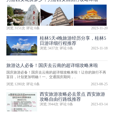
浏览:
3151
次 评论:
0
条
2023-11-20
桂林5天4晚旅游经历分享，桂林5
日游详细行程推荐
浏览:
3437
次 评论:
0
条
2023-11-18
旅游达人必备！国庆去云南的超详细攻略来啦
国庆旅游必备！国庆去云南的超详细攻略来啦！让你的旅行不再
盲目，计划更加明确！一、交通国庆期间，..
浏览:
1280
次 评论:
0
条
2023-08-25
西安旅游攻略必去景点 西安旅游
攻略自由行路线推荐
浏览:
3944
次 评论:
0
条
2023-03-14