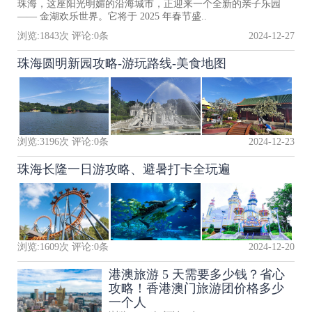
珠海，这座阳光明媚的沿海城市，正迎来一个全新的亲子乐园
—— 金湖欢乐世界。它将于 2025 年春节盛..
浏览:
1843
次 评论:
0
条
2024-12-27
珠海圆明新园攻略-游玩路线-美食地图
浏览:
3196
次 评论:
0
条
2024-12-23
珠海长隆一日游攻略、避暑打卡全玩遍
浏览:
1609
次 评论:
0
条
2024-12-20
港澳旅游 5 天需要多少钱？省心
攻略！香港澳门旅游团价格多少
一个人