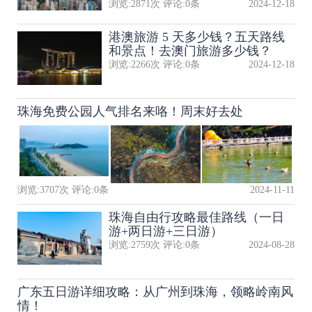
浏览:
2871
次 评论:
0
条
2024-12-18
港澳旅游 5 天多少钱？五天路线
和景点！去澳门旅游多少钱？
浏览:
2266
次 评论:
0
条
2024-12-18
珠海免费公园人气排名来咯！周末好去处
浏览:
3707
次 评论:
0
条
2024-11-11
珠海自由行攻略最佳路线（一日
游+两日游+三日游）
浏览:
2759
次 评论:
0
条
2024-08-28
广东五日游详细攻略：从广州到珠海，领略岭南风
情！