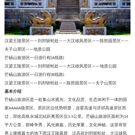
汉梁王陵景区
刘邦斩蛇处
大汉雄风景区
陈胜园景区
——
——
——
——
夫子山景区
地质公园
——
芒砀山旅游区一日游行程
线路
(A
)
汉梁王陵景区
刘邦斩蛇处
大汉雄风景区
地质公园
——
——
——
芒砀山旅游区一日游行程
线路
(B
)
汉梁王陵景区
刘邦斩蛇处
陈胜园景区
夫子山景区
——
——
——
基本介绍
芒砀山旅游区是一处集山水观光、文化品赏、生态休闲于一体的国
家
级景区。景区区位优势明显，连霍高速与济祁高速穿区而
AAAAA
过，郑徐高铁永城北站距离景区仅
公里。芒砀山旅游区面积为
3.5
14
平方公里，群峰争秀，风光旖旎，历史厚重，文化神秘。这里有世
界上规模最大的地下西汉王陵墓群、汉高祖刘邦斩蛇处、大汉雄风