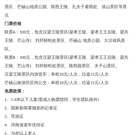
景区、芒砀山地质公园、陈胜王陵、孔夫子避雨处、僖山景区等景
点.
门票价格
联票
：
元，包含汉梁王陵景区
梁孝王陵、梁孝王王后陵、梁共
A
100
(
王陵、芒山寺
、刘邦斩蛇处景区、芒砀山 地质公园、大汉雄风景
)
区。
联票
：
元，包含汉梁王陵景区
梁孝王陵、梁孝王王后陵、梁共
B
100
(
王陵、芒山寺
、刘邦斩蛇处景区、陈胜园景区、夫子山景区。
)
汉梁王陵景区内游览车：单程
元
人次，往返
元
人次
10
/
15
/
芒砀山旅游区区间公交：单程
元
人次，往返
元
人次
10
/
15
/
免票政策：
、
米以下儿童
需成人购票陪同，学生团队除外
1
1.4
(
)
、国家新闻署颁发的记者证
2
、导游证
3
、河南省老年优待证
4
、
岁以上老人
5
70