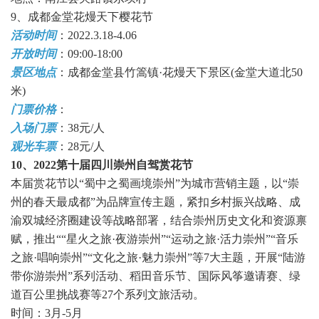
9、成都金堂花熳天下樱花节
活动时间
：2022.3.18-4.06
开放时间
：09:00-18:00
景区地点
：成都金堂县竹篙镇·花熳天下景区(金堂大道北50
米)
门票价格
：
入场门票
：38元/人
观光车票
：28元/人
10、2022第十届四川崇州自驾赏花节
本届赏花节以“蜀中之蜀画境崇州”为城市营销主题，以“崇
州的春天最成都”为品牌宣传主题，紧扣乡村振兴战略、成
渝双城经济圈建设等战略部署，结合崇州历史文化和资源禀
赋，推出““星火之旅·夜游崇州”“运动之旅·活力崇州”“音乐
之旅·唱响崇州”“文化之旅·魅力崇州”等7大主题，开展“陆游
带你游崇州”系列活动、稻田音乐节、国际风筝邀请赛、绿
道百公里挑战赛等27个系列文旅活动。
时间：3月-5月