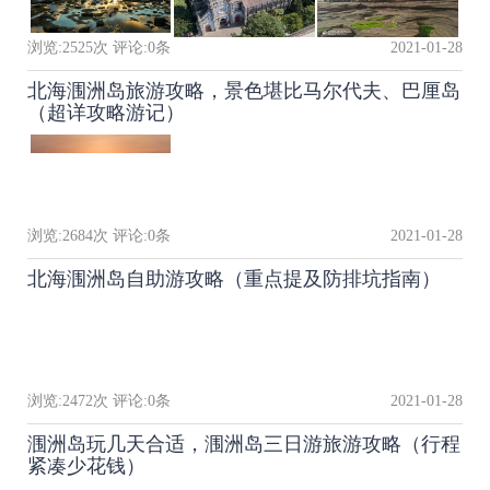
浏览:
2525
次 评论:
0
条
2021-01-28
北海涠洲岛旅游攻略，景色堪比马尔代夫、巴厘岛
（超详攻略游记）
浏览:
2684
次 评论:
0
条
2021-01-28
北海涠洲岛自助游攻略（重点提及防排坑指南）
浏览:
2472
次 评论:
0
条
2021-01-28
涠洲岛玩几天合适，涠洲岛三日游旅游攻略（行程
紧凑少花钱）