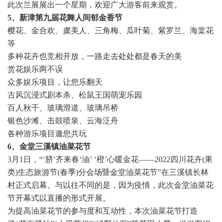
此次兰展展出一个星期，欢迎广大游客前来观赏。
5、新津第九届花舞人间郁金香节
樱花、金合欢、虞美人、三角梅、瓜叶菊、紫罗兰、海棠花
等
多种花卉也竞相开放，一路走去处处都是春天的美
赏花娱乐两不误
众多娱乐项目，让您乐翻天
古风沉浸式剧本杀、松鼠王国萌宠乐园
百人秋千、玻璃滑道、玻璃吊桥
银色沙滩、击鼓喷泉、云海泛舟
各种游乐项目邀您共玩
6、金堂三溪镇油菜花节
3月1日，“‘脐’齐来春‘油’ ‘橙’心暖金花——2022四川花卉(果
类)生态旅游节(春季)分会场暨金堂油菜花节”在三溪镇长林
村正式启幕。与以往不同的是，因为疫情，此次金堂油菜花
节开幕式以直播的形式开展。
为提高油菜花节的参与度和互动性，本次油菜花节打造