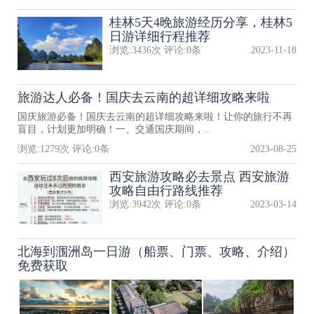
桂林5天4晚旅游经历分享，桂林5
日游详细行程推荐
浏览:
3436
次 评论:
0
条
2023-11-18
旅游达人必备！国庆去云南的超详细攻略来啦
国庆旅游必备！国庆去云南的超详细攻略来啦！让你的旅行不再
盲目，计划更加明确！一、交通国庆期间，..
浏览:
1279
次 评论:
0
条
2023-08-25
西安旅游攻略必去景点 西安旅游
攻略自由行路线推荐
浏览:
3942
次 评论:
0
条
2023-03-14
北海到涠洲岛一日游（船票、门票、攻略、介绍）
免费获取