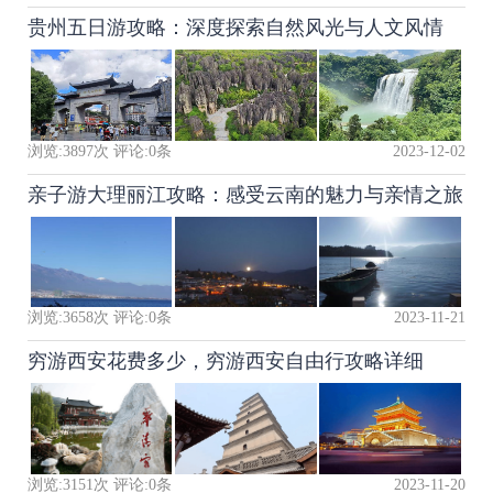
贵州五日游攻略：深度探索自然风光与人文风情
浏览:
3897
次 评论:
0
条
2023-12-02
亲子游大理丽江攻略：感受云南的魅力与亲情之旅
浏览:
3658
次 评论:
0
条
2023-11-21
穷游西安花费多少，穷游西安自由行攻略详细
浏览:
3151
次 评论:
0
条
2023-11-20