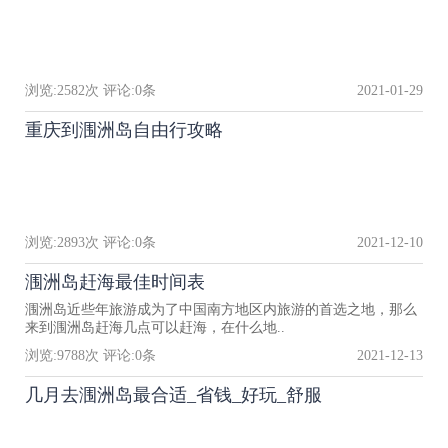
浏览:
2582
次 评论:
0
条
2021-01-29
重庆到涠洲岛自由行攻略
浏览:
2893
次 评论:
0
条
2021-12-10
涠洲岛赶海最佳时间表
涠洲岛近些年旅游成为了中国南方地区内旅游的首选之地，那么
来到涠洲岛赶海几点可以赶海，在什么地..
浏览:
9788
次 评论:
0
条
2021-12-13
几月去涠洲岛最合适_省钱_好玩_舒服