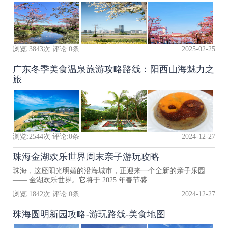
浏览:
3843
次 评论:
0
条
2025-02-25
广东冬季美食温泉旅游攻略路线：阳西山海魅力之
旅
浏览:
2544
次 评论:
0
条
2024-12-27
珠海金湖欢乐世界周末亲子游玩攻略
珠海，这座阳光明媚的沿海城市，正迎来一个全新的亲子乐园
—— 金湖欢乐世界。它将于 2025 年春节盛..
浏览:
1842
次 评论:
0
条
2024-12-27
珠海圆明新园攻略-游玩路线-美食地图