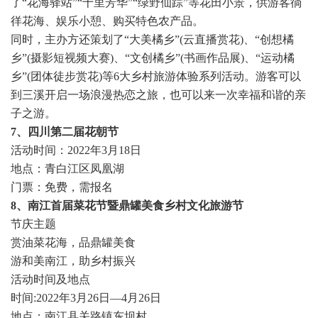
了“花海驿站”“十里芳华”“绿野仙踪”等花田小景，供游客徜
徉花海、娱乐小憩、购买特色农产品。
同时，主办方还策划了“大美橘乡”(云直播赏花)、“创想橘
乡”(摄影短视频大赛)、“文创橘乡”(书画作品展)、“运动橘
乡”(团体徒步赏花)等6大乡村旅游体验系列活动。游客可以
到三溪开启一场浪漫热恋之旅，也可以来一次幸福和谐的亲
子之游。
7、四川第二届花朝节
活动时间：2022年3月18日
地点：青白江区凤凰湖
门票：免费，需报名
8、南江首届菜花节暨鼎罐美食乡村文化旅游节
节庆主题
赏油菜花海，品鼎罐美食
游和美南江，助乡村振兴
活动时间及地点
时间:2022年3月26日—4月26日
地点：南江县关路镇东坝村