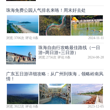
珠海免费公园人气排名来咯！周末好去处
浏览:
3706
次 评论:
0
条
2024-11-11
珠海自由行攻略最佳路线（一日
游+两日游+三日游）
浏览:
2756
次 评论:
0
条
2024-08-28
广东五日游详细攻略：从广州到珠海，领略岭南风
情！
浏览:
3922
次 评论:
0
条
2023-12-05