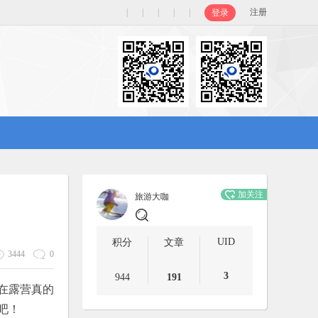
|
|
|
|
|
注册
登录
加关注
旅游大咖
UID
积分
文章
3444
0
3
944
191
在露营真的
吧！