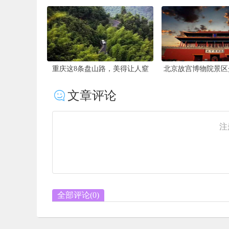
重庆这8条盘山路，美得让人窒
北京故宫博物院景区
息，你骑过几条？
票查询-景点游玩
文章评论
注
全部评论(
0
)