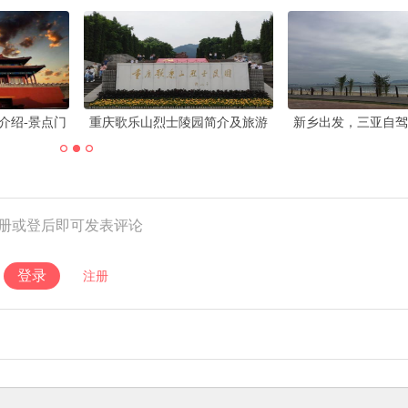
介绍-景点门
重庆歌乐山烈士陵园简介及旅游
新乡出发，三亚自驾
攻略..
攻略
路风景，感受南国
册或登后即可发表评论
登录
注册