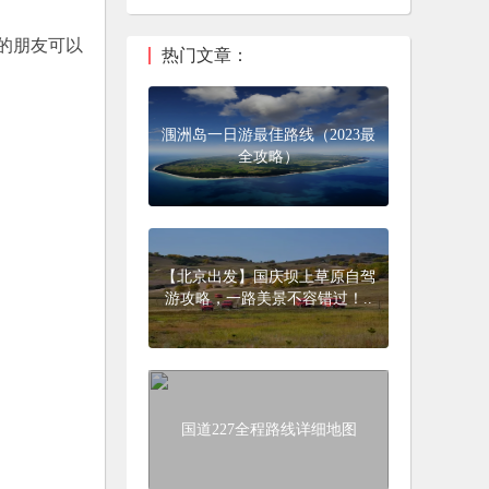
的朋友可以
热门文章：
涠洲岛一日游最佳路线（2023最
全攻略）
【北京出发】国庆坝上草原自驾
游攻略，一路美景不容错过！..
国道227全程路线详细地图