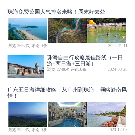
珠海免费公园人气排名来咯！周末好去处
浏览:
3697
次 评论:
0
条
2024-11-11
珠海自由行攻略最佳路线（一日
游+两日游+三日游）
浏览:
2749
次 评论:
0
条
2024-08-28
广东五日游详细攻略：从广州到珠海，领略岭南风
情！
浏览:
3920
次 评论:
0
条
2023-12-05