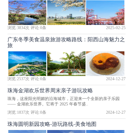
浏览:
3834
次 评论:
0
条
2025-02-25
广东冬季美食温泉旅游攻略路线：阳西山海魅力之
旅
浏览:
2537
次 评论:
0
条
2024-12-27
珠海金湖欢乐世界周末亲子游玩攻略
珠海，这座阳光明媚的沿海城市，正迎来一个全新的亲子乐园
—— 金湖欢乐世界。它将于 2025 年春节盛..
浏览:
1837
次 评论:
0
条
2024-12-27
珠海圆明新园攻略-游玩路线-美食地图