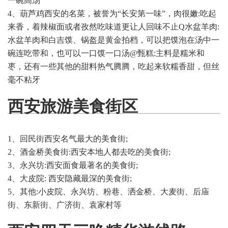
一碗高汤
4、葫芦鸡西安的名菜，被誉为“长安第一味”，肉很嫩:吃起
来香，着辣椒面或者孜然吃味道更让人回味不止Q水盆羊肉:
水盆羊肉和白吉馍、锅盔是黄金拍档，可以把馍泡在汤中一
碗连吃带和，也可以一口馍一口汤@甄糕:主料是糯米和
枣，还有一些其他的甜料热气腾腾，吃起来软糯香甜，但丝
毫不粘牙
西安旅游美食街区
1、回民街西安名气最大的美食街;
2、酒金桥美食街:西安本地人都去吃的美食街;
3、永兴坊:西安面食最著名的美食街;
4、大皮院: 西安隐藏最深的美食街;
5、其他:小皮院、永兴坊、粉巷、洒金桥、大麦街、后庙
街、东新街、广济街、袁家村等