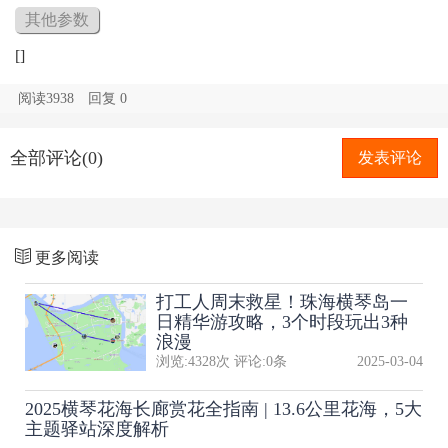
其他参数
[]
阅读3938
回复
0
全部评论(0)
发表评论
更多阅读
打工人周末救星！珠海横琴岛一
日精华游攻略，3个时段玩出3种
浪漫
浏览:
4328
次 评论:
0
条
2025-03-04
2025横琴花海长廊赏花全指南 | 13.6公里花海，5大
主题驿站深度解析