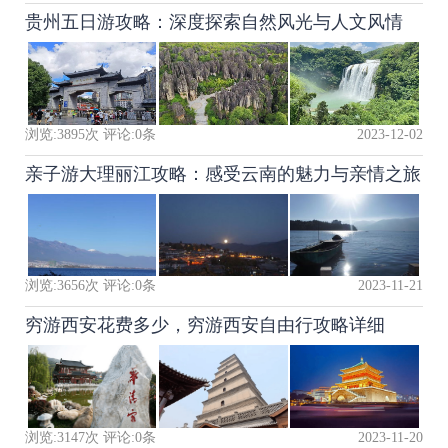
贵州五日游攻略：深度探索自然风光与人文风情
浏览:
3895
次 评论:
0
条
2023-12-02
亲子游大理丽江攻略：感受云南的魅力与亲情之旅
浏览:
3656
次 评论:
0
条
2023-11-21
穷游西安花费多少，穷游西安自由行攻略详细
浏览:
3147
次 评论:
0
条
2023-11-20