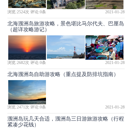
浏览:
2524
次 评论:
0
条
2021-01-28
北海涠洲岛旅游攻略，景色堪比马尔代夫、巴厘岛
（超详攻略游记）
浏览:
2682
次 评论:
0
条
2021-01-28
北海涠洲岛自助游攻略（重点提及防排坑指南）
浏览:
2471
次 评论:
0
条
2021-01-28
涠洲岛玩几天合适，涠洲岛三日游旅游攻略（行程
紧凑少花钱）