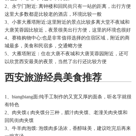
2、永宁门附近: 离钟楼和回民街只有一站的距离，出行方便
这里大多数都是比较老的酒店，环境比较一般
3、小寨大雁塔附近:这里附近的景点比较多离大堂不夜城和
大唐芙蓉园比较近，夜景很美出行方便，这里的环境也很好
4、赛格购物中心:也是非常值得选择的住宿区域，附近的商
城最多，美食和民宿多，交通螂方便
5、大雁塔附近：住在大唐不夜城和大唐芙蓉园附近，还可
以欣赏西安最美的夜景，当然了出行还比较方便
西安旅游经典美食推荐
1、biangbiang面:纯手工制作的又宽又厚的面条，听名字就很
有特色
2、肉夹馍:( 肉夹馍分三种，腊汁肉夹馍、老潼关肉夹馍和
回民街肉夹馍
3、牛羊肉泡馍: 泡馍肉多汤浓，香醇味美，建议吃完后再来