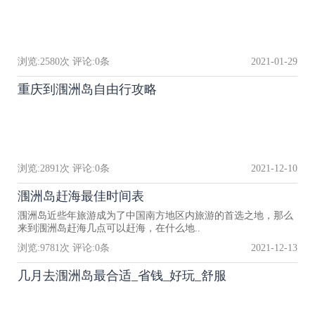
浏览:
2580
次 评论:
0
条
2021-01-29
重庆到涠洲岛自由行攻略
浏览:
2891
次 评论:
0
条
2021-12-10
涠洲岛赶海最佳时间表
涠洲岛近些年旅游成为了中国南方地区内旅游的首选之地，那么
来到涠洲岛赶海几点可以赶海，在什么地..
浏览:
9781
次 评论:
0
条
2021-12-13
几月去涠洲岛最合适_省钱_好玩_舒服