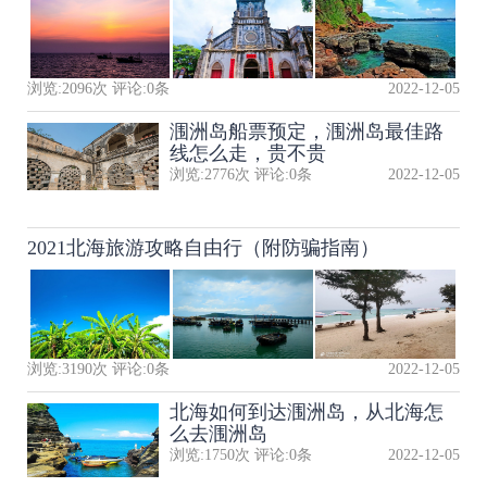
浏览:
2096
次 评论:
0
条
2022-12-05
涠洲岛船票预定，涠洲岛最佳路
线怎么走，贵不贵
浏览:
2776
次 评论:
0
条
2022-12-05
2021北海旅游攻略自由行（附防骗指南）
浏览:
3190
次 评论:
0
条
2022-12-05
北海如何到达涠洲岛，从北海怎
么去涠洲岛
浏览:
1750
次 评论:
0
条
2022-12-05