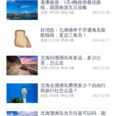
港澳旅游：5天4晚旅游最佳路
线，跟团旅游五日攻略
浏览:
1857
次 评论:
0
条
2024-12-18
好消息：九洲港终于开通海岛新
航线啦，直达三角岛！
浏览:
2113
次 评论:
0
条
2023-02-17
北海到涠洲岛有多远，多少公
里，怎么去
浏览:
4302
次 评论:
0
条
2022-12-05
北海去涠洲岛费用多少？自由行
和旅行社怎么选？
浏览:
2936
次 评论:
0
条
2022-12-05
北海涠洲岛当天往返可以吗，能