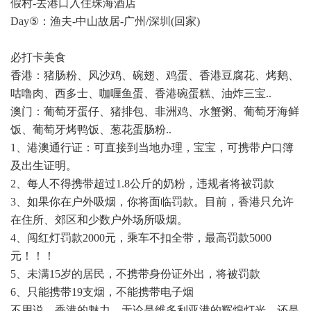
假村-去港口入住珠海酒店
Day⑤：渔夫-中山故居-广州/深圳(回家)
必打卡美食
香港：猪肠粉、风沙鸡、碗翅、鸡蛋、香港豆腐花、烤鹅、
咕噜肉、西多士、咖喱鱼蛋、香港碗蛋糕、油炸三宝..
澳门：葡萄牙蛋仔、猪排包、非洲鸡、水蟹粥、葡萄牙海鲜
饭、葡萄牙烤鸭饭、葱花蛋肠粉..
1、港澳通行证：可直接到当地办理，宝宝，可携带户口簿
及出生证明。
2、每人不得携带超过1.8公斤的奶粉，违规者将被罚款
3、如果你在户外吸烟，你将面临罚款。目前，香港只允许
在住所、郊区和少数户外场所吸烟。
4、闯红灯罚款2000元，乘车不扣全带，最高罚款5000
元！！！
5、未满15岁的居民，不携带身份证外出，将被罚款
6、只能携带19支烟，不能携带电子烟
不用说，香港的魅力，无论是维多利亚港的辉煌灯光，还是