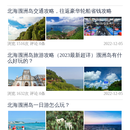
北海涠洲岛交通攻略，往返豪华轮船省钱攻略
浏览:
1516
次 评论:
0
条
2022-12-05
北海涠洲岛旅游攻略（2023最新超详）涠洲岛有什
么好玩的？
浏览:
1632
次 评论:
0
条
2022-12-05
北海涠洲岛一日游怎么玩？