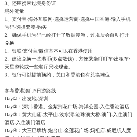
3、还应携带过境身份证
境外流量
1、支付宝-海外互联网-选择运营商-选择中国香港-输入手机
号码-选择套餐-购买
2、确保手机号码已经打开了数据漫游，过境后会自动打开
兑换
1、银联/支付宝/微信基本可以在香港使用
2、建议兑换一些港币(多点散钱)，方便乘坐叮叮车/出租车/
天星游轮或一些餐厅只收现金。
3、银行可以提前预约，关口和香港也有兑换摊位
参考香港澳门5日游路线
Day①：出发地-深圳
Day②：深圳-香港。金紫荆花广场-海洋公园-入住香港酒店
Day③：黄大仙庙-太平山-浅水湾-港珠澳大桥-澳门-入住澳门
酒店-入住澳门酒店
Day④：大三巴牌坊-炮台山-金莲花广场-妈祖庙-威尼斯人度