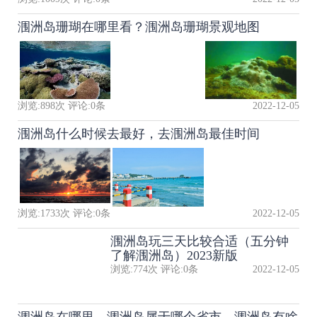
涠洲岛珊瑚在哪里看？涠洲岛珊瑚景观地图
浏览:
898
次 评论:
0
条
2022-12-05
涠洲岛什么时候去最好，去涠洲岛最佳时间
浏览:
1733
次 评论:
0
条
2022-12-05
涠洲岛玩三天比较合适（五分钟
了解涠洲岛）2023新版
浏览:
774
次 评论:
0
条
2022-12-05