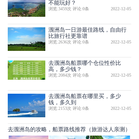
不能玩好？
浏览:
3459
次 评论:
0
条
2022-12-05
涠洲岛一日游最佳路线，自由行
比旅行社更靠谱
浏览:
2636
次 评论:
0
条
2022-12-05
去涠洲岛船票哪个仓位性价比
高，多少钱？
浏览:
2084
次 评论:
0
条
2022-12-05
去涠洲岛船票在哪里买，多少
钱，多久到
浏览:
2153
次 评论:
0
条
2022-12-05
去涠洲岛的攻略，船票路线推荐（旅游达人亲测）