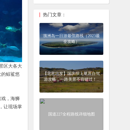
热门文章：
涠洲岛一日游最佳路线（2023最
全攻略）
景区大各大
【北京出发】国庆坝上草原自驾
大的鲸鲨悠
游攻略，一路美景不容错过！..
嬉戏，海狮
，让现场掌
国道227全程路线详细地图