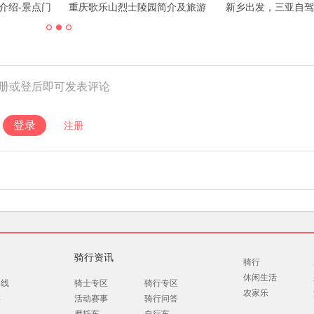
玩?附开放时
武汉哪里有草莓园摘草莓 现在能
福州梁厝历史文化街
摘草莓的吗
玩攻略推
册或登后即可发表评论
登录
注册
骑行资讯
骑行
休闲生活
路线
骑士专区
骑行专区
农家乐
游
活动赛事
骑行问答
摩托车
自行车