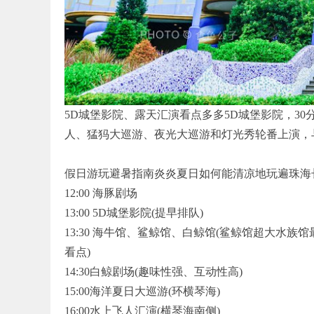
5D城堡影院、露天汇演看点多多5D城堡影院，3
人、猛犸大巡游、夜光大巡游和灯光秀轮番上演，
假日游玩避暑指南炎炎夏日如何能清凉地玩遍珠海
12:00 海豚剧场
13:00 5D城堡影院(提早排队)
13:30 海牛馆、鲨鲸馆、白鲸馆(鲨鲸馆超大水族馆
看点)
14:30白鲸剧场(趣味性强、互动性高)
15:00海洋夏日大巡游(环横琴海)
16:00水上飞人汇演(横琴海南侧)