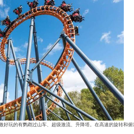
激好玩的有鹦鹉过山车、超级激流、升降塔。在高速的旋转和俯