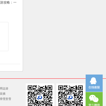
区好玩吗 游
荐
周边游
采摘
滑雪赏雪