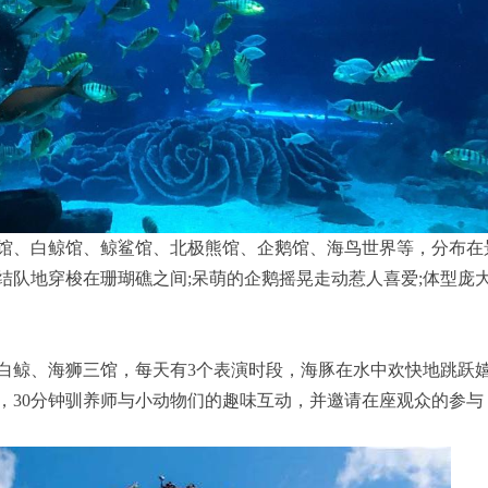
馆、白鲸馆、鲸鲨馆、北极熊馆、企鹅馆、海鸟世界等，分布在
结队地穿梭在珊瑚礁之间;呆萌的企鹅摇晃走动惹人喜爱;体型庞
白鲸、海狮三馆，每天有3个表演时段，海豚在水中欢快地跳跃
，30分钟驯养师与小动物们的趣味互动，并邀请在座观众的参与