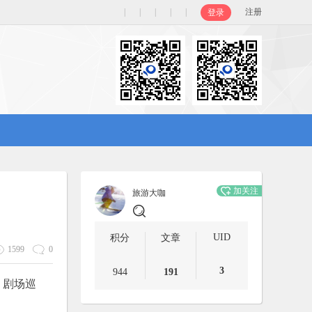
|
|
|
|
|
注册
登录
加关注
旅游大咖
UID
积分
文章
1599
0
3
944
191
、剧场巡