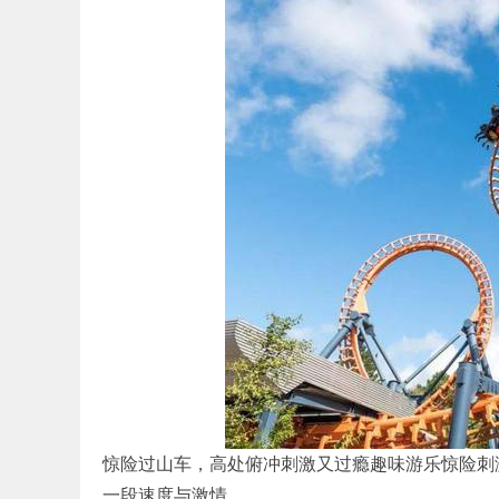
惊险过山车，高处俯冲刺激又过瘾趣味游乐惊险刺
一段速度与激情。