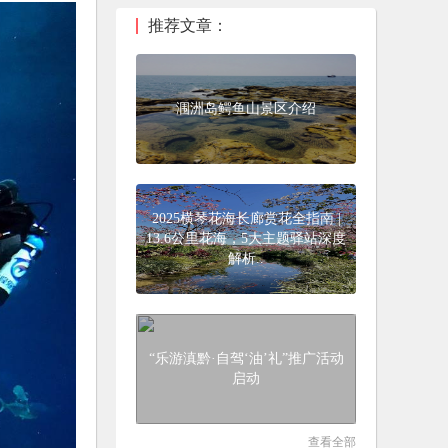
推荐文章：
涠洲岛鳄鱼山景区介绍
2025横琴花海长廊赏花全指南 |
13.6公里花海，5大主题驿站深度
解析..
“乐游滇黔·自驾‘油’礼”推广活动
启动
查看全部