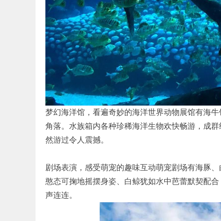
梦幻海洋馆，看遍奇妙的海洋世界动物展馆有海牛
角落。水族箱内各种珍稀海洋生物欢快畅游，成群
然游过令人震撼。
剧场表演，感受萌宠的趣味互动萌宠剧场有海豚、
憨态可掬地摇摆身姿、白鲸犹如水中芭蕾默契配合
声连连。